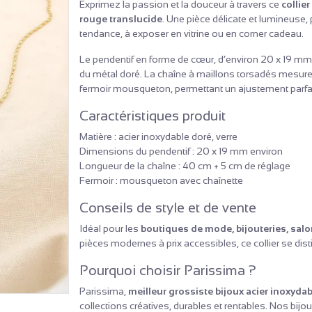
Exprimez la passion et la douceur à travers ce
collie
rouge translucide
. Une pièce délicate et lumineuse,
tendance, à exposer en vitrine ou en corner cadeau.
Le pendentif en forme de cœur, d’environ 20 x 19 mm, ca
du métal doré. La chaîne à maillons torsadés mesur
fermoir mousqueton, permettant un ajustement parfait
Caractéristiques produit
Matière : acier inoxydable doré, verre
Dimensions du pendentif : 20 x 19 mm environ
Longueur de la chaîne : 40 cm + 5 cm de réglage
Fermoir : mousqueton avec chaînette
Conseils de style et de vente
Idéal pour les
boutiques de mode, bijouteries, salo
pièces modernes à prix accessibles, ce collier se dis
Pourquoi choisir Parissima ?
Parissima,
meilleur grossiste bijoux acier inoxydab
collections créatives, durables et rentables. Nos bijo