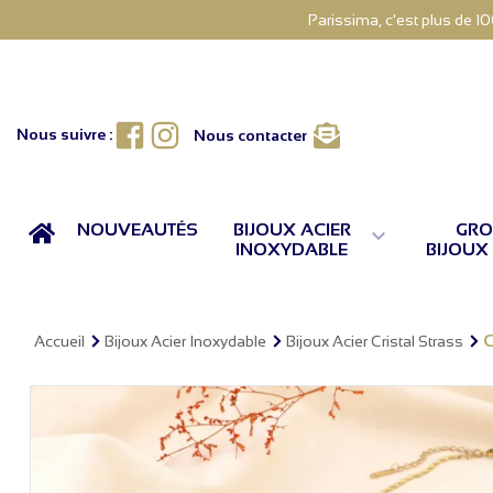
Parissima, c'est plus de 1
Facebook
Instagram
Nous suivre :
Nous contacter
ACCUEIL
NOUVEAUTÉS
BIJOUX ACIER
GRO

INOXYDABLE
BIJOUX
C
Accueil
Bijoux Acier Inoxydable
Bijoux Acier Cristal Strass