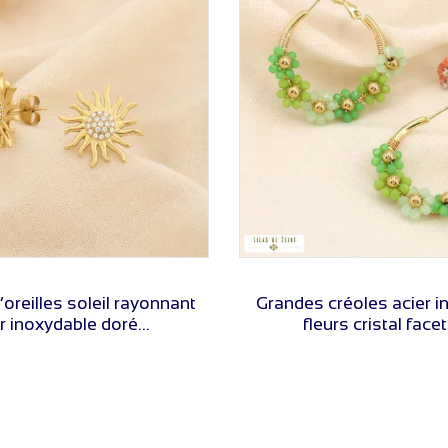
VOIR LE PRIX
VOIR LE PRIX
’oreilles soleil rayonnant
Grandes créoles acier i
r inoxydable doré...
fleurs cristal facett