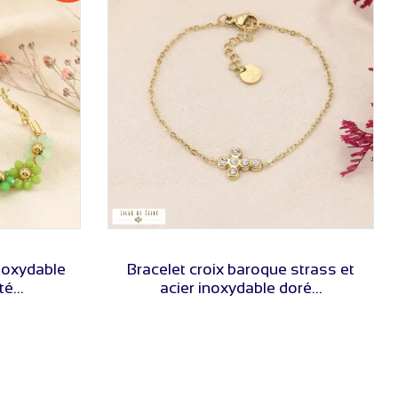
VOIR LE PRIX
noxydable
Bracelet croix baroque strass et
é...
acier inoxydable doré...