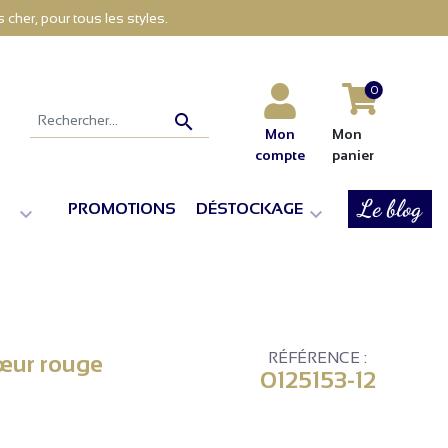
cher, pour tous les styles.
0

Mon
Mon
compte
panier
Le blog
PROMOTIONS
DÉSTOCKAGE


RÉFÉRENCE :
cœur rouge
0125153-12