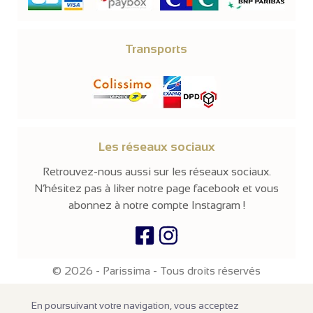
Transports
Les réseaux sociaux
Retrouvez-nous aussi sur les réseaux sociaux.
N’hésitez pas à liker notre page facebook et vous
abonnez à notre compte Instagram !
© 2026 -
Parissima
-
Tous droits réservés
Notre site en ligne est
réservé aux professionnels
de la mode et de
En poursuivant votre navigation, vous acceptez
la beauté. Les prix sont affichés hors taxes. Nos produits sont