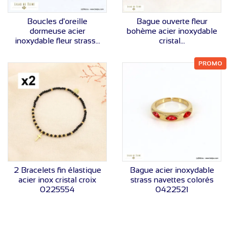
VOIR LE PRIX
VOIR LE PRIX
Boucles d'oreille
Bague ouverte fleur
dormeuse acier
bohème acier inoxydable
inoxydable fleur strass...
cristal...
PROMO
VOIR LE PRIX
VOIR LE PRIX
2 Bracelets fin élastique
Bague acier inoxydable
acier inox cristal croix
strass navettes colorés
0225554
0422521