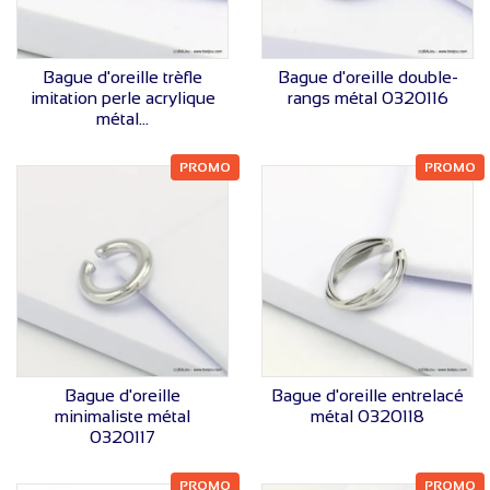
VOIR LE PRIX
VOIR LE PRIX
Bague d'oreille trèfle
Bague d'oreille double-
imitation perle acrylique
rangs métal 0320116
métal...
PROMO
PROMO
VOIR LE PRIX
VOIR LE PRIX
Bague d'oreille
Bague d'oreille entrelacé
minimaliste métal
métal 0320118
0320117
PROMO
PROMO