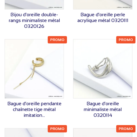
VOIR LE PRIX
VOIR LE PRIX
Bijou d'oreille double-
Bague d'oreille perle
rangs minimaliste métal
acrylique métal 0320111
0320126
PROMO
PROMO
VOIR LE PRIX
VOIR LE PRIX
Bague d'oreille pendante
Bague d'oreille
chaînette tige métal
minimaliste métal
imitation...
0320114
PROMO
PROMO