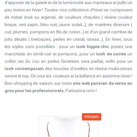
d’apporter de la gaieté et de la luminosité aux manteaux et pulls un
peu tristes en hiver ! Toutes nos collections d’hiver se composent
de métal doré ou argenté, de couleurs chaudes ( résine couleur
brique, vert sapin, bleu nuit, jaune soleil…), de matières diverses (
cuir, plumes, pompons en fils de coton…) et d’un grand nombre de
jolis détails ( breloques, perles en cristal, strass…). En hiver, tous
les styles sont possibles : pour un l
ook hippie-chic
portez une
manchette en simili-cuir et pompons, pour un l
ook de soirée
un
collier ras du cou en perles facettées sera parfait, enfin pour un
l
ook contemporain
des boucles d’oreilles en résine multicolores
seront le top. On ose les couleurs et la brillance en automne-hiver !
Bon shopping de saison, sur notre
site web parisien de vente en
gros pour les professionnels
, Parissima.com !
PROMO