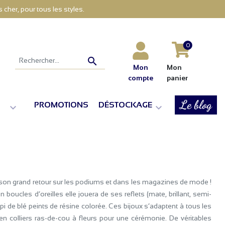
cher, pour tous les styles.
0

Mon
Mon
compte
panier
Le blog
PROMOTIONS
DÉSTOCKAGE


 son grand retour sur les podiums et dans les magazines de mode !
boucles d’oreilles elle jouera de ses reflets (mate, brillant, semi-
i de blé peints de résine colorée. Ces bijoux s’adaptent à tous les
 en colliers ras-de-cou à fleurs pour une cérémonie. De véritables