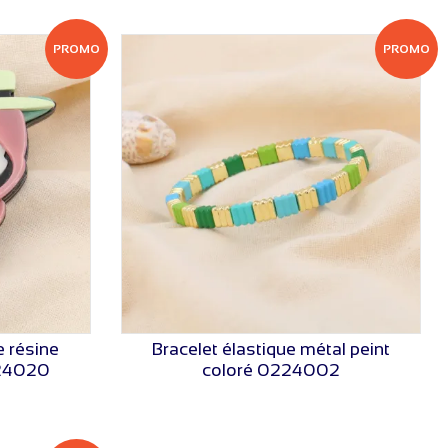
PROMO
PROMO
e résine
Bracelet élastique métal peint
VOIR LE PRIX
24020
coloré 0224002