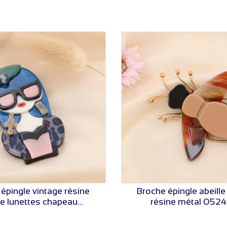
épingle vintage résine
Broche épingle abeille
VOIR LE PRIX
VOIR LE PRIX
 lunettes chapeau...
résine métal 052