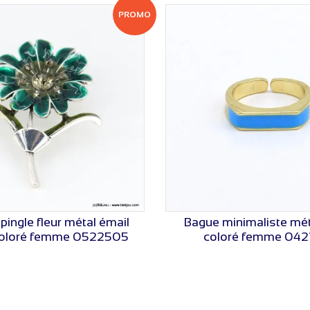
PROMO
pingle fleur métal émail
Bague minimaliste mét
VOIR LE PRIX
VOIR LE PRIX
coloré femme 0522505
coloré femme 042