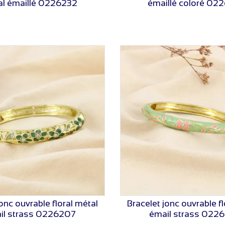
al émaillé 0226232
émaillé coloré 02
jonc ouvrable floral métal
Bracelet jonc ouvrable fl
VOIR LE PRIX
VOIR LE PRIX
il strass 0226207
émail strass 022