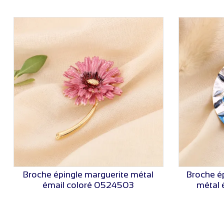
Broche épingle marguerite métal
Broche ép
VOIR LE PRIX
émail coloré 0524503
métal 