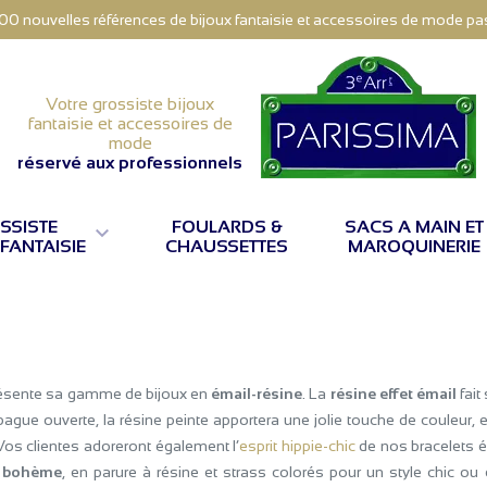
000 nouvelles références de bijoux fantaisie et accessoires de mode pas 
Votre grossiste bijoux
fantaisie et accessoires de
mode
réservé aux professionnels
SSISTE
FOULARDS &
SACS A MAIN ET

 FANTAISIE
CHAUSSETTES
MAROQUINERIE
résente sa gamme de bijoux en
émail-résine
. La
résine effet émail
fait
ue ouverte, la résine peinte apportera une jolie touche de couleur, en 
 Vos clientes adoreront également l’
esprit hippie-chic
de nos bracelets ép
 bohème
, en parure à résine et strass colorés pour un style chic ou