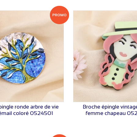
PROMO
ingle ronde arbre de vie
Broche épingle vintag
VOIR LE PRIX
VOIR LE PRIX
émail coloré 0524501
femme chapeau 05