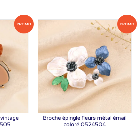
PROMO
PROMO
 vintage
Broche épingle fleurs métal émail
VOIR LE PRIX
4505
coloré 0524504