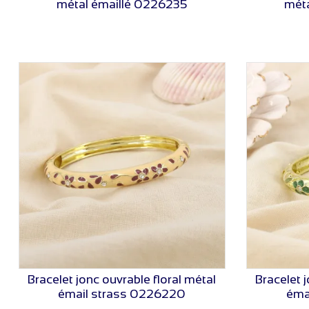
métal émaillé 0226235
mét
Bracelet jonc ouvrable floral métal
Bracelet 
VOIR LE PRIX
émail strass 0226220
éma