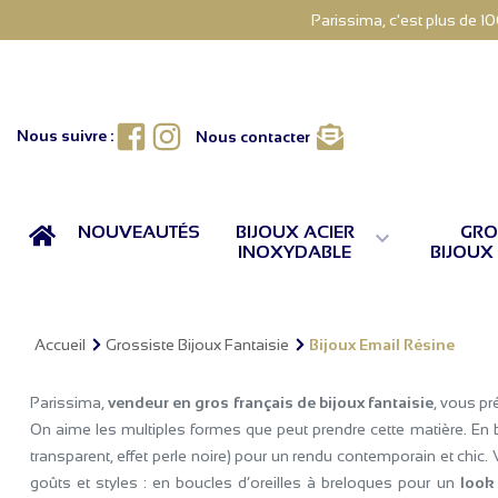
Parissima, c'est plus de 1
Facebook
Instagram
Nous suivre :
Nous contacter
ACCUEIL
NOUVEAUTÉS
BIJOUX ACIER
GRO

INOXYDABLE
BIJOUX
Accueil
Grossiste Bijoux Fantaisie
Bijoux Email Résine
Parissima,
vendeur en gros français de bijoux fantaisie
, vous p
On aime les multiples formes que peut prendre cette matière. En bag
transparent, effet perle noire) pour un rendu contemporain et chic.
goûts et styles : en boucles d’oreilles à breloques pour un
look