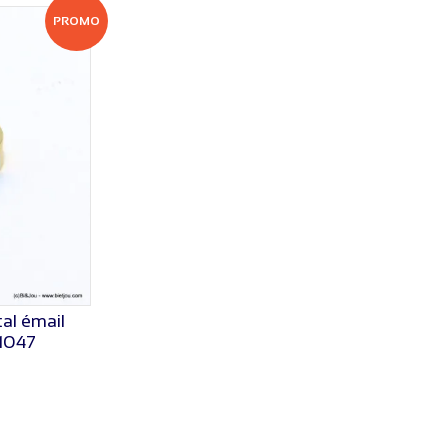
PROMO
al émail
1047