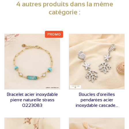
4 autres produits dans la même
catégorie :
PROMO
VOIR LE PRIX
VOIR LE PRIX
Bracelet acier inoxydable
Boucles d'oreilles
pierre naturelle strass
pendantes acier
0223083
inoxydable cascade...