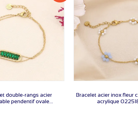
VOIR LE PRIX
VOIR LE PRIX
et double-rangs acier
Bracelet acier inox fleur c
able pendentif ovale...
acrylique 02251