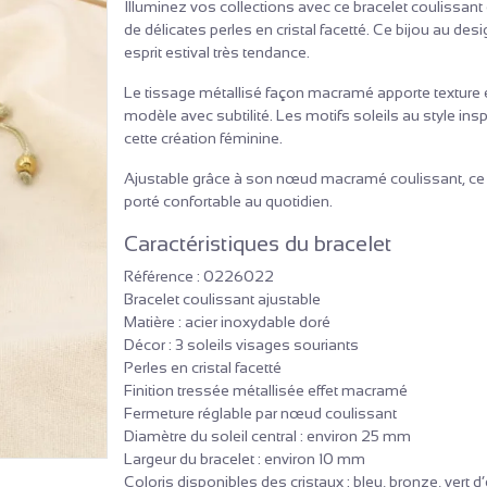
Illuminez vos collections avec ce bracelet coulissant 
de délicates perles en cristal facetté. Ce bijou au de
esprit estival très tendance.
Le tissage métallisé façon macramé apporte texture et
modèle avec subtilité. Les motifs soleils au style ins
cette création féminine.
Ajustable grâce à son nœud macramé coulissant, ce br
porté confortable au quotidien.
Caractéristiques du bracelet
Référence : 0226022
Bracelet coulissant ajustable
Matière : acier inoxydable doré
Décor : 3 soleils visages souriants
Perles en cristal facetté
Finition tressée métallisée effet macramé
Fermeture réglable par nœud coulissant
Diamètre du soleil central : environ 25 mm
Largeur du bracelet : environ 10 mm
Coloris disponibles des cristaux : bleu, bronze, vert 