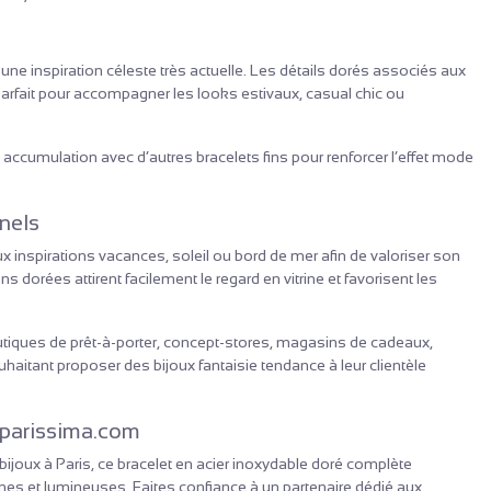
une inspiration céleste très actuelle. Les détails dorés associés aux
 parfait pour accompagner les looks estivaux, casual chic ou
 accumulation avec d’autres bracelets fins pour renforcer l’effet mode
nels
 inspirations vacances, soleil ou bord de mer afin de valoriser son
ons dorées attirent facilement le regard en vitrine et favorisent les
outiques de prêt-à-porter, concept-stores, magasins de cadeaux,
ouhaitant proposer des bijoux fantaisie tendance à leur clientèle
 parissima.com
bijoux à Paris, ce bracelet en acier inoxydable doré complète
nes et lumineuses. Faites confiance à un partenaire dédié aux