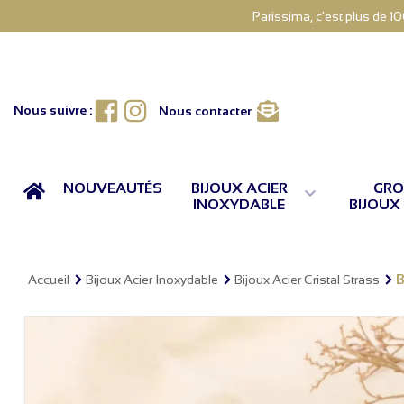
Parissima, c'est plus de 1
Facebook
Instagram
Nous suivre :
Nous contacter
ACCUEIL
NOUVEAUTÉS
BIJOUX ACIER
GRO

INOXYDABLE
BIJOUX
B
Accueil
Bijoux Acier Inoxydable
Bijoux Acier Cristal Strass