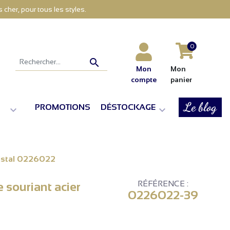
cher, pour tous les styles.
0

Mon
Mon
compte
panier
Le blog
PROMOTIONS
DÉSTOCKAGE


cristal 0226022
RÉFÉRENCE :
e souriant acier
0226022-39