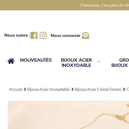
Parissima, c'est plus de 1
Facebook
Instagram
Nous suivre :
Nous contacter
ACCUEIL
NOUVEAUTÉS
BIJOUX ACIER
GRO

INOXYDABLE
BIJOUX
C
Accueil
Bijoux Acier Inoxydable
Bijoux Acier Cristal Strass