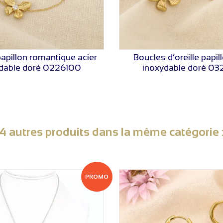
papillon romantique acier
Boucles d’oreille papil
VOIR LE PRIX
VOIR LE PRIX
dable doré 0226100
inoxydable doré 03
4 autres produits dans la même catégorie 
PROMO