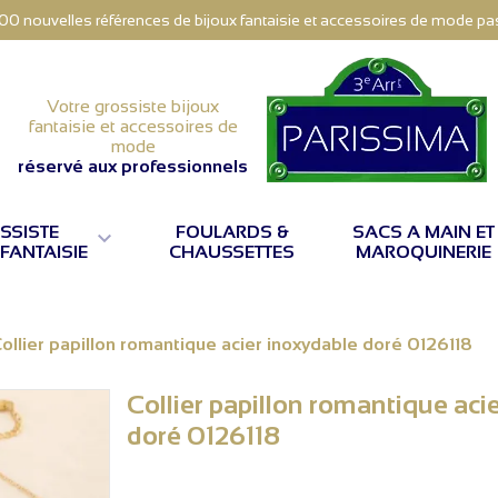
000 nouvelles références de bijoux fantaisie et accessoires de mode pas 
Votre grossiste bijoux
fantaisie et accessoires de
mode
réservé aux professionnels
SSISTE
FOULARDS &
SACS A MAIN ET

 FANTAISIE
CHAUSSETTES
MAROQUINERIE
ollier papillon romantique acier inoxydable doré 0126118
Collier papillon romantique aci
doré 0126118