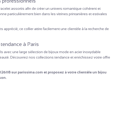
s professionnels
bracelet assortis afin de créer un univers romantique cohérent et
e particulièrement bien dans les vitrines printanières et estivales
 apprécié, ce collier attire facilement une clientèle à la recherche de
x tendance à Paris
 avec une large sélection de bijoux mode en acier inoxydable
uté. Découvrez nos collections tendance et enrichissez votre offre
6118 sur parissima.com et proposez à votre clientèle un bijou
son.