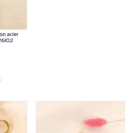
lon acier
26102
: