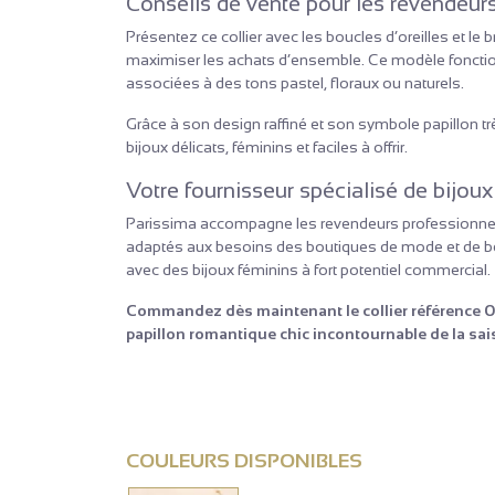
Conseils de vente pour les revendeur
Présentez ce collier avec les boucles d’oreilles et le 
maximiser les achats d’ensemble. Ce modèle fonctionn
associées à des tons pastel, floraux ou naturels.
Grâce à son design raffiné et son symbole papillon très
bijoux délicats, féminins et faciles à offrir.
Votre fournisseur spécialisé de bijou
Parissima accompagne les revendeurs professionnels
adaptés aux besoins des boutiques de mode et de bea
avec des bijoux féminins à fort potentiel commercial.
Commandez dès maintenant le collier référence 012
papillon romantique chic incontournable de la sai
COULEURS DISPONIBLES