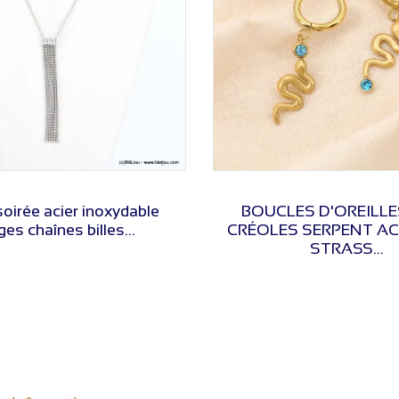
VOIR LE PRIX
VOIR LE PRIX
 soirée acier inoxydable
BOUCLES D'OREILLE
ges chaînes billes...
CRÉOLES SERPENT AC
STRASS...