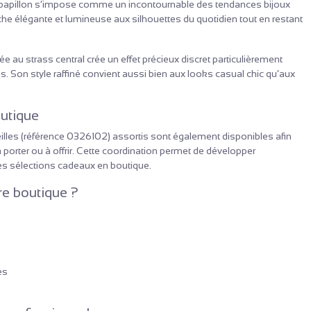
e papillon s’impose comme un incontournable des tendances bijoux
uche élégante et lumineuse aux silhouettes du quotidien tout en restant
ée au strass central crée un effet précieux discret particulièrement
. Son style raffiné convient aussi bien aux looks casual chic qu’aux
outique
illes (référence 0326102) assortis sont également disponibles afin
 porter ou à offrir. Cette coordination permet de développer
les sélections cadeaux en boutique.
re boutique ?
es