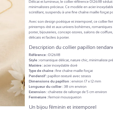
Délicat et lumineux, le collier référence 0126118 sédui
minimalistes précieux. Ce modèle en acier inoxydable 
scintillant, suspendu à une fine chaîne maille forçat po
Avec son design poétique et intemporel, ce collier 
printemps-été et aux univers bohèmes, romantiques ou
porter, bijouteries, concept-stores, salons de coiffur
délicats et faciles à porter.
Description du collier papillon tendan
Référence :
0126118
Style :
romantique délicat, nature chic, minimaliste pr
Matière :
acier inoxydable doré
Type de chaîne :
fine chaîne maille forçat
Pendentif :
papillon texturé avec strass
Dimensions du papillon :
environ 17 x 12 mm
Longueur du collier :
38 cm environ
Extension :
chaînette de rallonge de 5 cm environ
Fermeture :
fermoir mousqueton
Un bijou féminin et intemporel