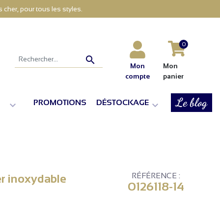
cher, pour tous les styles.
0

Mon
Mon
compte
panier
Le blog
PROMOTIONS
DÉSTOCKAGE


RÉFÉRENCE :
er inoxydable
0126118-14