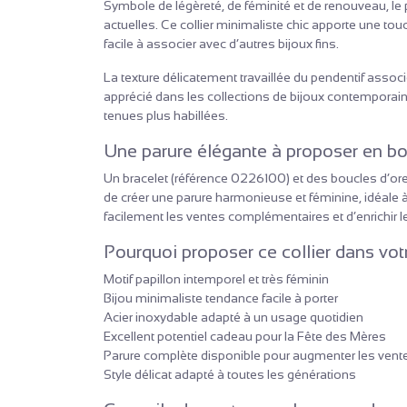
Symbole de légèreté, de féminité et de renouveau, l
actuelles. Ce collier minimaliste chic apporte une to
facile à associer avec d’autres bijoux fins.
La texture délicatement travaillée du pendentif associ
apprécié dans les collections de bijoux contemporains
tenues plus habillées.
Une parure élégante à proposer en b
Un bracelet (référence 0226100) et des boucles d’ore
de créer une parure harmonieuse et féminine, idéale à
facilement les ventes complémentaires et d’enrichir 
Pourquoi proposer ce collier dans vot
Motif papillon intemporel et très féminin
Bijou minimaliste tendance facile à porter
Acier inoxydable adapté à un usage quotidien
Excellent potentiel cadeau pour la Fête des Mères
Parure complète disponible pour augmenter les vent
Style délicat adapté à toutes les générations