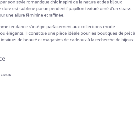
t par son style romantique chic inspiré de la nature et des bijoux
doré est sublimé par un pendentif papillon texturé orné d’un strass
ur une allure féminine et raffinée.
femme tendance s’intègre parfaitement aux collections mode
 élégants. Il constitue une pièce idéale pour les boutiques de prêt à
e, instituts de beauté et magasins de cadeaux à la recherche de bijoux
ce
écieux