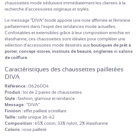
chaussettes mode séduisent immédiatement les clientes à la
recherche d’accessoires originaux et stylés.
Le message “DIVA” brodé apporte une note affirmée et féminine
parfaitement dans l’esprit des tendances mode actuelles.
Confortables et extensibles grâce à leur composition enrichie en
élasthanne, ces chaussettes sont idéales pour compléter une
sélection d’accessoires mode destinés aux
boutiques de prêt à
porter
,
concept-stores
,
instituts de beauté
,
ongleries
et
salons
de coiffure
.
Caractéristiques des chaussettes pailletées
DIVA
Référence :
0626004
Produit :
lot de 2 paires de chaussettes
Style :
fashion, glamour et tendance
Message :
“DIVA”
Finition :
effet pailleté scintillant
Taille :
taille unique 36-42
Composition :
65% coton, 33% nylon, 2% élasthanne
Coloris :
rose pailleté