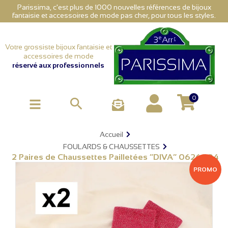
Parissima, c'est plus de 1000 nouvelles références de bijoux
fantaisie et accessoires de mode pas cher, pour tous les styles.
Votre grossiste bijoux fantaisie et
accessoires de mode
réservé aux professionnels
0

Accueil
FOULARDS & CHAUSSETTES
2 Paires de Chaussettes Pailletées “DIVA” 0626004
PROMO