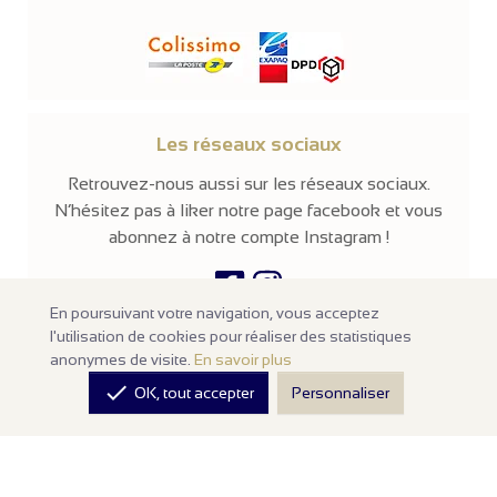
Les réseaux sociaux
Retrouvez-nous aussi sur les réseaux sociaux.
N’hésitez pas à liker notre page facebook et vous
abonnez à notre compte Instagram !
En poursuivant votre navigation, vous acceptez
l'utilisation de cookies pour réaliser des statistiques
© 2026 -
Parissima
-
Tous droits réservés
anonymes de visite.
En savoir plus
Notre site en ligne est
réservé aux professionnels
de la mode et de

OK, tout accepter
Personnaliser
la beauté. Les prix sont affichés hors taxes. Nos produits sont
vendus à l'unité avec un minimum d'achats de
100€ HT
.