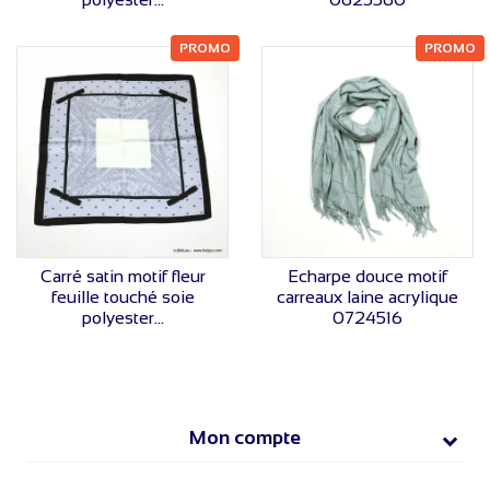
PROMO
PROMO
VOIR LE PRIX
VOIR LE PRIX
Carré satin motif fleur
Echarpe douce motif
feuille touché soie
carreaux laine acrylique
polyester...
0724516
Mon compte