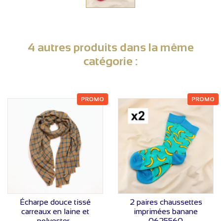
4 autres produits dans la même
catégorie :
PROMO
PROMO
VOIR LE PRIX
VOIR LE PRIX
Écharpe douce tissé
2 paires chaussettes
carreaux en laine et
imprimées banane
polyester...
0625560