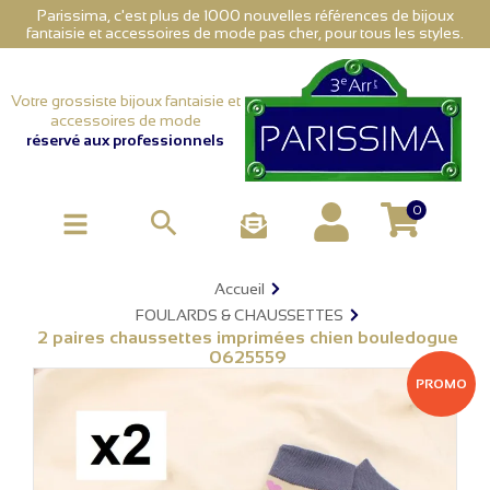
Parissima, c'est plus de 1000 nouvelles références de bijoux
fantaisie et accessoires de mode pas cher, pour tous les styles.
Votre grossiste bijoux fantaisie et
accessoires de mode
réservé aux professionnels
0

Accueil
FOULARDS & CHAUSSETTES
2 paires chaussettes imprimées chien bouledogue
0625559
PROMO