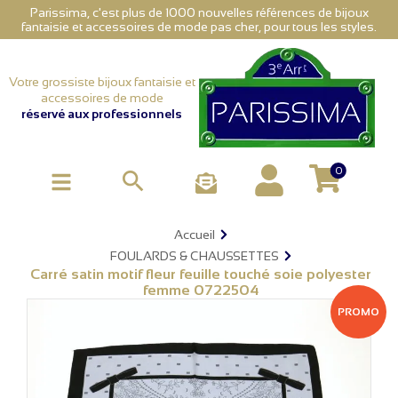
Parissima, c'est plus de 1000 nouvelles références de bijoux
fantaisie et accessoires de mode pas cher, pour tous les styles.
Votre grossiste bijoux fantaisie et
accessoires de mode
réservé aux professionnels
0

Accueil
FOULARDS & CHAUSSETTES
Carré satin motif fleur feuille touché soie polyester
femme 0722504
PROMO