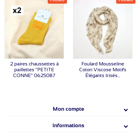
PROMO
PROMO
VOIR LE PRIX
VOIR LE PRIX
2 paires chaussettes à
Foulard Mousseline
paillettes "PETITE
Coton Viscose Motifs
CONNE" 0625087
Élégants Irisés...
Mon compte
Informations