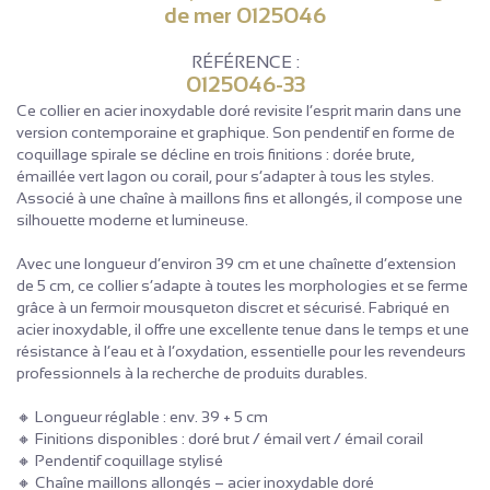
de mer 0125046
RÉFÉRENCE :
0125046-33
Ce collier en acier inoxydable doré revisite l’esprit marin dans une
version contemporaine et graphique. Son pendentif en forme de
coquillage spirale se décline en trois finitions : dorée brute,
émaillée vert lagon ou corail, pour s’adapter à tous les styles.
Associé à une chaîne à maillons fins et allongés, il compose une
silhouette moderne et lumineuse.
Avec une longueur d’environ 39 cm et une chaînette d’extension
de 5 cm, ce collier s’adapte à toutes les morphologies et se ferme
grâce à un fermoir mousqueton discret et sécurisé. Fabriqué en
acier inoxydable, il offre une excellente tenue dans le temps et une
résistance à l’eau et à l’oxydation, essentielle pour les revendeurs
professionnels à la recherche de produits durables.
🔸 Longueur réglable : env. 39 + 5 cm
🔸 Finitions disponibles : doré brut / émail vert / émail corail
🔸 Pendentif coquillage stylisé
🔸 Chaîne maillons allongés – acier inoxydable doré