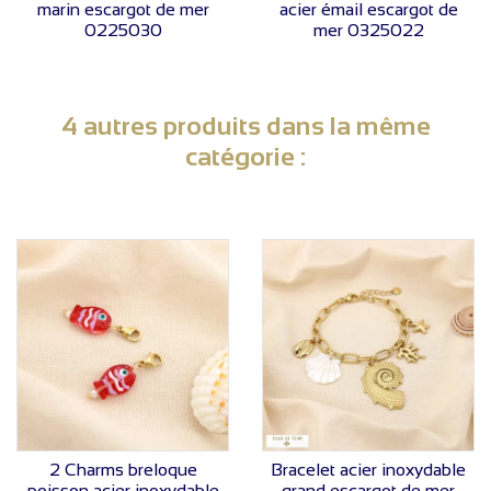
marin escargot de mer
acier émail escargot de
0225030
mer 0325022
4 autres produits dans la même
catégorie :
VOIR LE PRIX
VOIR LE PRIX
2 Charms breloque
Bracelet acier inoxydable
poisson acier inoxydable
grand escargot de mer