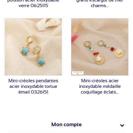
verre 0625115
charms...
VOIR LE PRIX
VOIR LE PRIX
Mini-créoles pendantes
Mini-créoles acier
acier inoxydable tortue
inoxydable médaille
émail 0326151
coquillage éclats...
Mon compte