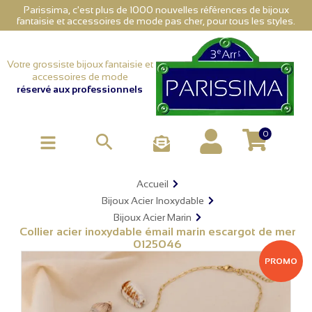
Parissima, c'est plus de 1000 nouvelles références de bijoux
fantaisie et accessoires de mode pas cher, pour tous les styles.
Votre grossiste bijoux fantaisie et
accessoires de mode
réservé aux professionnels
0

Accueil
Bijoux Acier Inoxydable
Bijoux Acier Marin
Collier acier inoxydable émail marin escargot de mer
0125046
PROMO