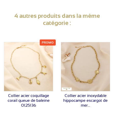
4 autres produits dans la même
catégorie :
PROMO
VOIR LE PRIX
VOIR LE PRIX
Collier acier coquillage
Collier acier inoxydable
corail queue de baleine
hippocampe escargot de
0125136
mer...