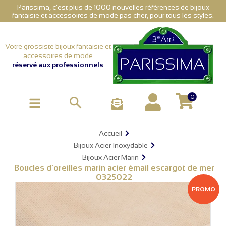
Parissima, c'est plus de 1000 nouvelles références de bijoux
fantaisie et accessoires de mode pas cher, pour tous les styles.
Votre grossiste bijoux fantaisie et
accessoires de mode
réservé aux professionnels
0

Accueil
Bijoux Acier Inoxydable
Bijoux Acier Marin
Boucles d’oreilles marin acier émail escargot de mer
0325022
PROMO