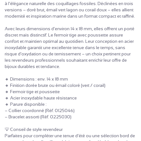
à l’élégance naturelle des coquillages fossiles. Déclinées en trois
versions – doré brut, émail vert lagon ou corail doux – elles allient
modernité et inspiration marine dans un format compact et raffiné.
Avec leurs dimensions d’environ 14 x 18 mm, elles offrent un porté
discret mais distinctif. Le fermoir tige avec poussette assure
confort et maintien optimal au quotidien. Leur conception en acier
inoxydable garantit une excellente tenue dans le temps, sans
risque d’oxydation ou de ternissement – un choix pertinent pour
les revendeurs professionnels souhaitant enrichir leur offre de
bijoux durables et tendance.
🔸 Dimensions : env. 14 x 18 mm
🔸 Finition dorée brute ou émail coloré (vert / corail)
🔸 Fermoir tige et poussette
🔸 Acier inoxydable haute résistance
🔸 Parure disponible :
– Collier coordonné (Réf. 0125046)
– Bracelet assorti (Réf. 0225030)
💡 Conseil de style revendeur
Parfaites pour compléter une tenue d’été ou une sélection bord de