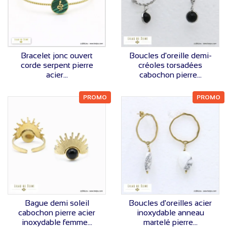
VOIR LE PRIX
VOIR LE PRIX
Bracelet jonc ouvert
Boucles d'oreille demi-
corde serpent pierre
créoles torsadées
acier...
cabochon pierre...
PROMO
PROMO
VOIR LE PRIX
VOIR LE PRIX
Bague demi soleil
Boucles d'oreilles acier
cabochon pierre acier
inoxydable anneau
inoxydable femme...
martelé pierre...