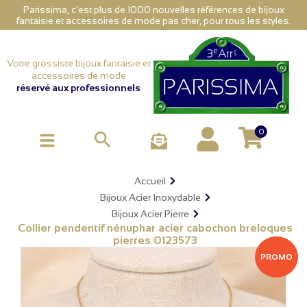
Parissima, c'est plus de 1000 nouvelles références de bijoux
fantaisie et accessoires de mode pas cher, pour tous les styles.
Votre grossiste bijoux fantaisie et
accessoires de mode
réservé aux professionnels
0

Accueil
Bijoux Acier Inoxydable
Bijoux Acier Pierre
Collier pendentif nénuphar acier cabochon breloques
pierres 0123573
PROMO