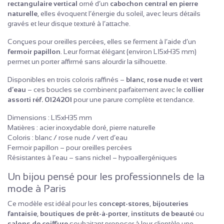
rectangulaire vertical
orné d’un
cabochon central en pierre
naturelle
, elles évoquent l’énergie du soleil, avec leurs détails
gravés et leur disque texturé à l’attache.
Conçues pour oreilles percées, elles se ferment à l’aide d’un
fermoir papillon
. Leur format élégant (environ L15xH35 mm)
permet un porter affirmé sans alourdir la silhouette.
Disponibles en trois coloris raffinés –
blanc
,
rose nude
et
vert
d’eau
– ces boucles se combinent parfaitement avec le
collier
assorti réf. 0124201
pour une parure complète et tendance.
Dimensions : L15xH35 mm
Matières : acier inoxydable doré, pierre naturelle
Coloris : blanc / rose nude / vert d’eau
Fermoir papillon – pour oreilles percées
Résistantes à l’eau – sans nickel – hypoallergéniques
Un bijou pensé pour les professionnels de la
mode à Paris
Ce modèle est idéal pour les
concept-stores
,
bijouteries
fantaisie
,
boutiques de prêt-à-porter
,
instituts de beauté
ou
salons de coiffure
souhaitant proposer à leur clientèle une