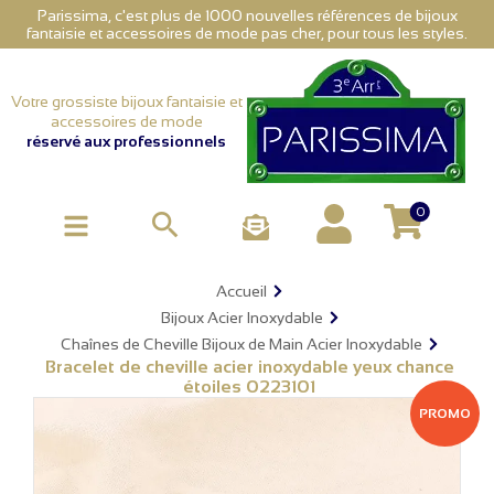
Parissima, c'est plus de 1000 nouvelles références de bijoux
fantaisie et accessoires de mode pas cher, pour tous les styles.
Votre grossiste bijoux fantaisie et
accessoires de mode
réservé aux professionnels
0

Accueil
Bijoux Acier Inoxydable
Chaînes de Cheville Bijoux de Main Acier Inoxydable
Bracelet de cheville acier inoxydable yeux chance
étoiles 0223101
PROMO