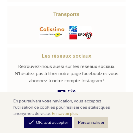
Transports
Les réseaux sociaux
Retrouvez-nous aussi sur les réseaux sociaux.
N’hésitez pas à liker notre page facebook et vous
abonnez à notre compte Instagram !
En poursuivant votre navigation, vous acceptez
l'utilisation de cookies pour réaliser des statistiques
© 2026 -
Parissima
-
Tous droits réservés
anonymes de visite.
En savoir plus
Notre site en ligne est
réservé aux professionnels
de la mode et de

OK, tout accepter
Personnaliser
la beauté. Les prix sont affichés hors taxes. Nos produits sont
vendus à l'unité avec un minimum d'achats de
100€ HT
.