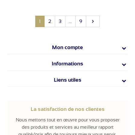
SUIVANT

1
2
3
…
9
Mon compte
Informations
Liens utiles
La satisfaction de nos clientes
Nous mettons tout en œuvre pour vous proposer
des produits et services au meilleur rapport
qualité/prix afin de toujours mieux vous servir.