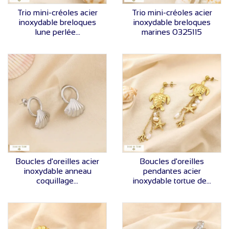
VOIR LE PRIX
VOIR LE PRIX
Trio mini-créoles acier
Trio mini-créoles acier
inoxydable breloques
inoxydable breloques
lune perlée...
marines 0325115
VOIR LE PRIX
VOIR LE PRIX
Boucles d'oreilles acier
Boucles d'oreilles
inoxydable anneau
pendantes acier
coquillage...
inoxydable tortue de...