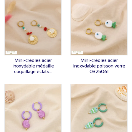
VOIR LE PRIX
VOIR LE PRIX
Mini-créoles acier
Mini-créoles acier
inoxydable médaille
inoxydable poisson verre
coquillage éclats...
0325061