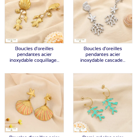
VOIR LE PRIX
VOIR LE PRIX
Boucles d'oreilles
Boucles d'oreilles
pendantes acier
pendantes acier
inoxydable coquillage...
inoxydable cascade...
VOIR LE PRIX
VOIR LE PRIX