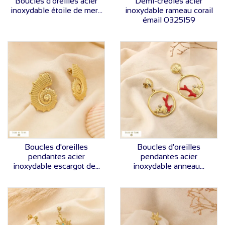
Boucles d'oreilles acier
Demi-créoles acier
inoxydable étoile de mer...
inoxydable rameau corail
émail 0325159
VOIR LE PRIX
VOIR LE PRIX
Boucles d'oreilles
Boucles d'oreilles
pendantes acier
pendantes acier
inoxydable escargot de...
inoxydable anneau...