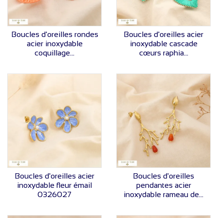
VOIR LE PRIX
VOIR LE PRIX
Boucles d'oreilles rondes
Boucles d'oreilles acier
acier inoxydable
inoxydable cascade
coquillage...
cœurs raphia...
VOIR LE PRIX
VOIR LE PRIX
Boucles d'oreilles acier
Boucles d'oreilles
inoxydable fleur émail
pendantes acier
0326027
inoxydable rameau de...