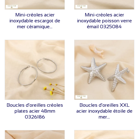
VOIR LE PRIX
VOIR LE PRIX
Mini-créoles acier
Mini-créoles acier
inoxydable escargot de
inoxydable poisson verre
mer céramique...
émail 0325084
VOIR LE PRIX
VOIR LE PRIX
Boucles d'oreilles créoles
Boucles d'oreilles XXL
plates acier 48mm
acier inoxydable étoile de
0326186
mer...