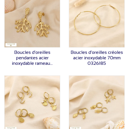
VOIR LE PRIX
VOIR LE PRIX
Boucles d'oreilles
Boucles d’oreilles créoles
pendantes acier
acier inoxydable 70mm
inoxydable rameau...
0326185