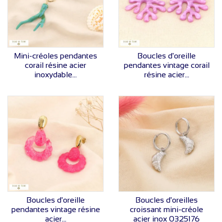
VOIR LE PRIX
VOIR LE PRIX
Mini-créoles pendantes
Boucles d'oreille
corail résine acier
pendantes vintage corail
inoxydable...
résine acier...
VOIR LE PRIX
VOIR LE PRIX
Boucles d'oreille
Boucles d'oreilles
pendantes vintage résine
croissant mini-créole
acier...
acier inox 0325176