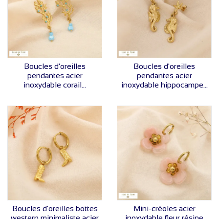
VOIR LE PRIX
VOIR LE PRIX
Boucles d'oreilles
Boucles d'oreilles
pendantes acier
pendantes acier
inoxydable corail...
inoxydable hippocampe...
VOIR LE PRIX
VOIR LE PRIX
Boucles d'oreilles bottes
Mini-créoles acier
western minimaliste acier
inoxydable fleur résine