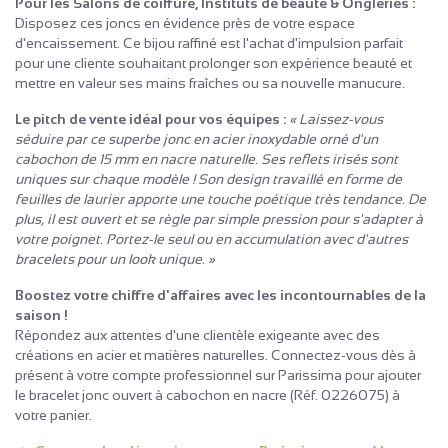
Pour les Salons de coiffure, Instituts de beauté & Ongleries :
Disposez ces joncs en évidence près de votre espace
d'encaissement. Ce bijou raffiné est l'achat d'impulsion parfait
pour une cliente souhaitant prolonger son expérience beauté et
mettre en valeur ses mains fraîches ou sa nouvelle manucure.
Le pitch de vente idéal pour vos équipes :
« Laissez-vous
séduire par ce superbe jonc en acier inoxydable orné d'un
cabochon de 15 mm en nacre naturelle. Ses reflets irisés sont
uniques sur chaque modèle ! Son design travaillé en forme de
feuilles de laurier apporte une touche poétique très tendance. De
plus, il est ouvert et se règle par simple pression pour s'adapter à
votre poignet. Portez-le seul ou en accumulation avec d'autres
bracelets pour un look unique. »
Boostez votre chiffre d'affaires avec les incontournables de la
saison !
Répondez aux attentes d'une clientèle exigeante avec des
créations en acier et matières naturelles. Connectez-vous dès à
présent à votre compte professionnel sur Parissima pour ajouter
le bracelet jonc ouvert à cabochon en nacre (Réf. 0226075) à
votre panier.