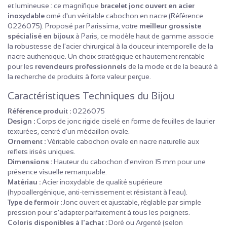
et lumineuse : ce magnifique
bracelet jonc ouvert en acier
inoxydable
orné d'un véritable cabochon en nacre (Référence
0226075). Proposé par Parissima, votre
meilleur grossiste
spécialisé en bijoux
à Paris, ce modèle haut de gamme associe
la robustesse de l'acier chirurgical à la douceur intemporelle de la
nacre authentique. Un choix stratégique et hautement rentable
pour les
revendeurs professionnels
de la mode et de la beauté à
la recherche de produits à forte valeur perçue.
Caractéristiques Techniques du Bijou
Référence produit :
0226075
Design :
Corps de jonc rigide ciselé en forme de feuilles de laurier
texturées, centré d'un médaillon ovale.
Ornement :
Véritable cabochon ovale en nacre naturelle aux
reflets irisés uniques.
Dimensions :
Hauteur du cabochon d'environ 15 mm pour une
présence visuelle remarquable.
Matériau :
Acier inoxydable de qualité supérieure
(hypoallergénique, anti-ternissement et résistant à l'eau).
Type de fermoir :
Jonc ouvert et ajustable, réglable par simple
pression pour s'adapter parfaitement à tous les poignets.
Coloris disponibles à l'achat :
Doré ou Argenté (selon