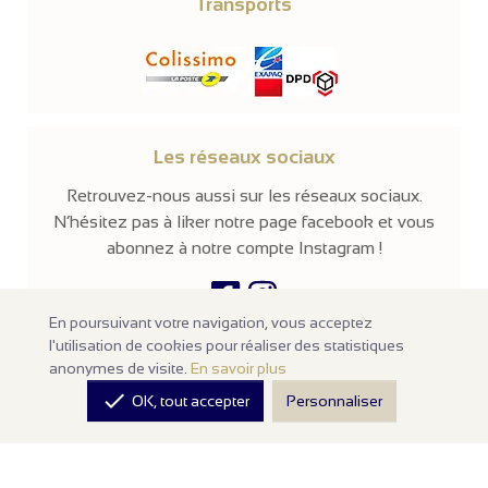
Transports
Les réseaux sociaux
Retrouvez-nous aussi sur les réseaux sociaux.
N’hésitez pas à liker notre page facebook et vous
abonnez à notre compte Instagram !
En poursuivant votre navigation, vous acceptez
l'utilisation de cookies pour réaliser des statistiques
© 2026 -
Parissima
-
Tous droits réservés
anonymes de visite.
En savoir plus
Notre site en ligne est
réservé aux professionnels
de la mode et de

OK, tout accepter
Personnaliser
la beauté. Les prix sont affichés hors taxes. Nos produits sont
vendus à l'unité avec un minimum d'achats de
100€ HT
.