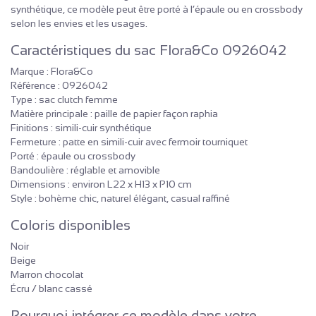
synthétique, ce modèle peut être porté à l’épaule ou en crossbody
selon les envies et les usages.
Caractéristiques du sac Flora&Co 0926042
Marque : Flora&Co
Référence : 0926042
Type : sac clutch femme
Matière principale : paille de papier façon raphia
Finitions : simili-cuir synthétique
Fermeture : patte en simili-cuir avec fermoir tourniquet
Porté : épaule ou crossbody
Bandoulière : réglable et amovible
Dimensions : environ L22 x H13 x P10 cm
Style : bohème chic, naturel élégant, casual raffiné
Coloris disponibles
Noir
Beige
Marron chocolat
Écru / blanc cassé
Pourquoi intégrer ce modèle dans votre