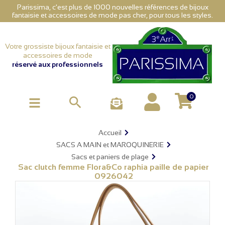
Parissima, c'est plus de 1000 nouvelles références de bijoux
fantaisie et accessoires de mode pas cher, pour tous les styles.
Votre grossiste bijoux fantaisie et
accessoires de mode
réservé aux professionnels
0

Accueil
SACS A MAIN et MAROQUINERIE
Sacs et paniers de plage
Sac clutch femme Flora&Co raphia paille de papier
0926042