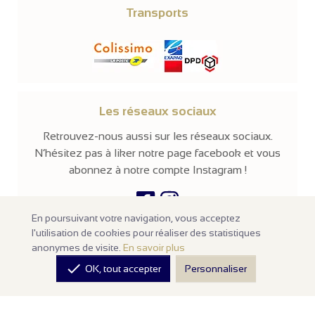
Transports
Les réseaux sociaux
Retrouvez-nous aussi sur les réseaux sociaux.
N’hésitez pas à liker notre page facebook et vous
abonnez à notre compte Instagram !
En poursuivant votre navigation, vous acceptez
l'utilisation de cookies pour réaliser des statistiques
© 2026 -
Parissima
-
Tous droits réservés
anonymes de visite.
En savoir plus
Notre site en ligne est
réservé aux professionnels
de la mode et de

OK, tout accepter
Personnaliser
la beauté. Les prix sont affichés hors taxes. Nos produits sont
vendus à l'unité avec un minimum d'achats de
100€ HT
.