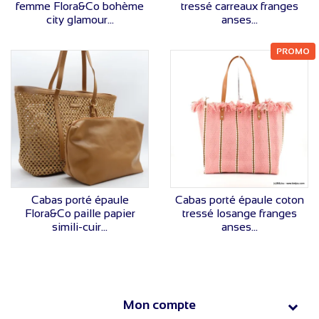
femme Flora&Co bohème
tressé carreaux franges
city glamour...
anses...
PROMO
VOIR LE PRIX
VOIR LE PRIX
Cabas porté épaule
Cabas porté épaule coton
Flora&Co paille papier
tressé losange franges
simili-cuir...
anses...
Mon compte