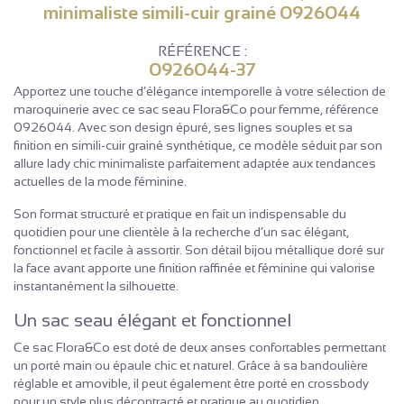
minimaliste simili-cuir grainé 0926044
RÉFÉRENCE :
0926044-37
Apportez une touche d’élégance intemporelle à votre sélection de
maroquinerie avec ce sac seau Flora&Co pour femme, référence
0926044. Avec son design épuré, ses lignes souples et sa
finition en simili-cuir grainé synthétique, ce modèle séduit par son
allure lady chic minimaliste parfaitement adaptée aux tendances
actuelles de la mode féminine.
Son format structuré et pratique en fait un indispensable du
quotidien pour une clientèle à la recherche d’un sac élégant,
fonctionnel et facile à assortir. Son détail bijou métallique doré sur
la face avant apporte une finition raffinée et féminine qui valorise
instantanément la silhouette.
Un sac seau élégant et fonctionnel
Ce sac Flora&Co est doté de deux anses confortables permettant
un porté main ou épaule chic et naturel. Grâce à sa bandoulière
réglable et amovible, il peut également être porté en crossbody
pour un style plus décontracté et pratique au quotidien.