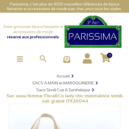
Parissima, c'est plus de 1000 nouvelles références de bijoux
fantaisie et accessoires de mode pas cher, pour tous les styles.
Votre grossiste bijoux fantaisie et
accessoires de mode
réservé aux professionnels
0

Accueil
SACS A MAIN et MAROQUINERIE
Sacs Simili Cuir & Synthétique
Sac seau femme Flora&Co lady chic minimaliste simili-
cuir grainé 0926044