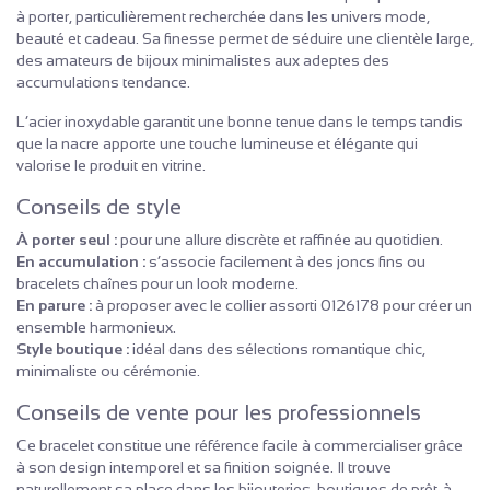
à porter, particulièrement recherchée dans les univers mode,
beauté et cadeau. Sa finesse permet de séduire une clientèle large,
des amateurs de bijoux minimalistes aux adeptes des
accumulations tendance.
L’acier inoxydable garantit une bonne tenue dans le temps tandis
que la nacre apporte une touche lumineuse et élégante qui
valorise le produit en vitrine.
Conseils de style
À porter seul :
pour une allure discrète et raffinée au quotidien.
En accumulation :
s’associe facilement à des joncs fins ou
bracelets chaînes pour un look moderne.
En parure :
à proposer avec le collier assorti 0126178 pour créer un
ensemble harmonieux.
Style boutique :
idéal dans des sélections romantique chic,
minimaliste ou cérémonie.
Conseils de vente pour les professionnels
Ce bracelet constitue une référence facile à commercialiser grâce
à son design intemporel et sa finition soignée. Il trouve
naturellement sa place dans les bijouteries, boutiques de prêt-à-