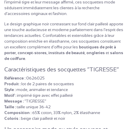
l’imprimé tigre et leur message affirmé, ces socquettes mode
séduisent immédiatement les clientes à la recherche
d’accessoires originaux et fashion.
Le design graphique noir contrastant sur fond clair pailleté apporte
une touche audacieuse et moderne parfaitement dans l’esprit des
tendances actuelles. Confortables et extensibles grâce à leur
composition enrichie en élasthanne, ces socquettes constituent
un excellent complément d’offre pour les
boutiques de prêt à
porter
,
concept-stores
,
instituts de beauté
,
ongleries
et
salons
de coiffure
.
Caractéristiques des socquettes “TIGRESSE”
Référence :
0626025
Produit :
lot de 2 paires de socquettes
Style :
mode, animalier et tendance
Motif :
imprimé tigre avec effet pailleté
Message :
“TIGRESSE”
Taille :
taille unique 36-42
Composition :
65% coton, 33% nylon, 2% élasthanne
Coloris :
beige clair pailleté et noir