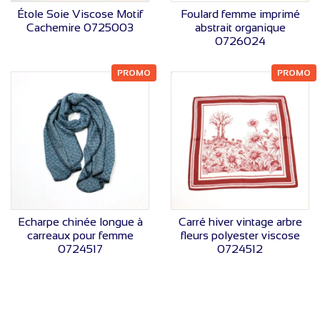
VOIR LE PRIX
VOIR LE PRIX
Étole Soie Viscose Motif
Foulard femme imprimé
Cachemire 0725003
abstrait organique
0726024
PROMO
PROMO
VOIR LE PRIX
VOIR LE PRIX
Echarpe chinée longue à
Carré hiver vintage arbre
carreaux pour femme
fleurs polyester viscose
0724517
0724512