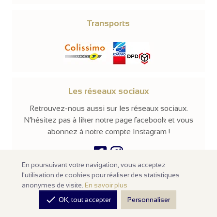
Transports
Les réseaux sociaux
Retrouvez-nous aussi sur les réseaux sociaux.
N’hésitez pas à liker notre page facebook et vous
abonnez à notre compte Instagram !
En poursuivant votre navigation, vous acceptez
l'utilisation de cookies pour réaliser des statistiques
© 2026 -
Parissima
-
Tous droits réservés
anonymes de visite.
En savoir plus
Notre site en ligne est
réservé aux professionnels
de la mode et de

OK, tout accepter
Personnaliser
la beauté. Les prix sont affichés hors taxes. Nos produits sont
vendus à l'unité avec un minimum d'achats de
100€ HT
.