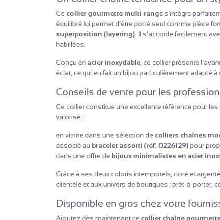
Ce
collier gourmette multi-rangs
s’intègre parfait
équilibré lui permet d’être porté seul comme pièce for
superposition (layering)
. Il s’accorde facilement av
habillées.
Conçu en
acier inoxydable
, ce collier présente l’av
éclat, ce qui en fait un bijou particulièrement adapté à
Conseils de vente pour les profession
Ce collier constitue une excellente référence pour le
valorisé :
en vitrine dans une sélection de
colliers chaînes m
associé au
bracelet assorti (réf. 0226129)
pour prop
dans une offre de
bijoux minimalistes en acier ino
Grâce à ses deux coloris intemporels, doré et argent
clientèle et aux univers de boutiques : prêt-à-porter, 
Disponible en gros chez votre fourniss
Ajoutez dès maintenant ce
collier chaîne gourmett