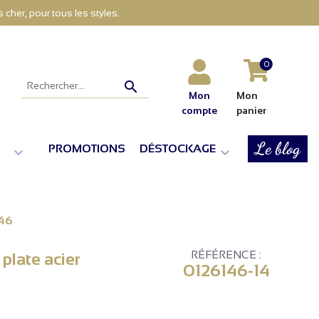
cher, pour tous les styles.
0

Mon
Mon
compte
panier
Le blog
PROMOTIONS
DÉSTOCKAGE


146
RÉFÉRENCE :
plate acier
0126146-14