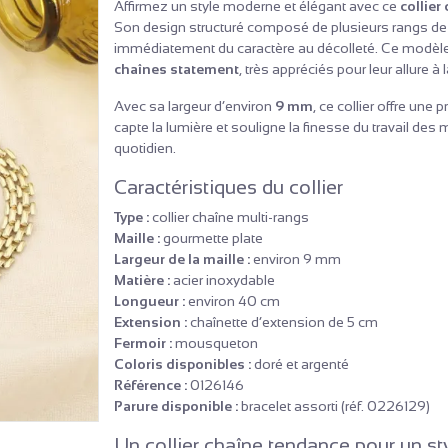
Affirmez un style moderne et élégant avec ce
collier
Son design structuré composé de plusieurs rangs de m
immédiatement du caractère au décolleté. Ce modèle 
chaînes statement
, très appréciés pour leur allure à
Avec sa largeur d’environ
9 mm
, ce collier offre un
capte la lumière et souligne la finesse du travail des m
quotidien.
Caractéristiques du collier
Type :
collier chaîne multi-rangs
Maille :
gourmette plate
Largeur de la maille :
environ 9 mm
Matière :
acier inoxydable
Longueur :
environ 40 cm
Extension :
chaînette d’extension de 5 cm
Fermoir :
mousqueton
Coloris disponibles :
doré et argenté
Référence :
0126146
Parure disponible :
bracelet assorti (réf. 0226129)
Un collier chaîne tendance pour un sty