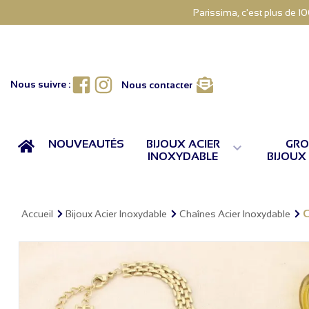
Parissima, c'est plus de 1
Facebook
Instagram
Nous suivre :
Nous contacter
ACCUEIL
NOUVEAUTÉS
BIJOUX ACIER
GRO

INOXYDABLE
BIJOUX
C
Accueil
Bijoux Acier Inoxydable
Chaînes Acier Inoxydable