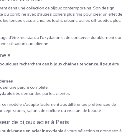
ement dans une collection de bijoux contemporains. Son design
te ou combiné avec d’autres colliers plus fins pour créer un effet de
ec les tenues casual chic, les looks urbains ou les silhouettes plus
antage d’être résistant à l’oxydation et de conserver durablement son
 une utilisation quotidienne.
nels
s boutiques recherchant des
bijoux chaînes tendance
. Il peut être
odernes
oser une parure complète
xydable
très demandés par les clientes
é, ce modèle s’adapte facilement aux différentes préférences de
concept-stores, salons de coiffure ou instituts de beauté.
eur de bijoux acier à Paris
e multi-rangs en acier inoxydable
à votre sélection et proposez à