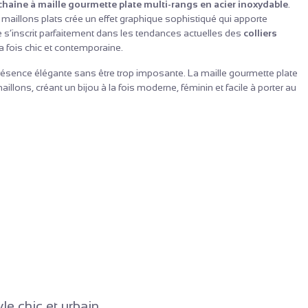
 chaîne à maille gourmette plate multi-rangs en acier inoxydable
.
aillons plats crée un effet graphique sophistiqué qui apporte
s’inscrit parfaitement dans les tendances actuelles des
colliers
 la fois chic et contemporaine.
e présence élégante sans être trop imposante. La maille gourmette plate
aillons, créant un bijou à la fois moderne, féminin et facile à porter au
le chic et urbain