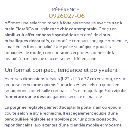
RÉFÉRENCE :
0926027-06
Affirmez une sélection mode à forte personnalité avec ce
sac à
main Flora&Co
au style
rock chic contemporain
. Conçu en
simili-cuir effet embossé synthétique
et orné de
clous
métalliques décoratifs
, ce modèle compact conjugue modernité,
caractère et fonctionnalité. Une pièce stratégique pour les
boutiques de mode, concept-stores et professionnels de la
beauté à la recherche d’accessoires différenciants.
Un format compact, tendance et polyvalent
Avec ses dimensions idéales (L23 x H13 x P7 cm environ), ce sac
propose un volume optimisé pour les essentiels du quotidien :
smartphone, portefeuille compact, clés et maquillage. Son
zip de
fermeture sur le dessus
garantit sécurité et praticité.
La
poignée réglable
permet d’adapter le porté main ou épaule
courte selon le style recherché. Il est également équipé d’une
bandoulière réglable et amovible
pour un porté crossbody,
répondant ainsi aux attentes d’une clientèle mobile et moderne.