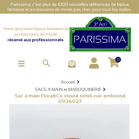
Parissima, c'est plus de 1000 nouvelles références de bijoux
fantaisie et accessoires de mode pas cher, pour tous les styles.
Votre grossiste bijoux fantaisie et
accessoires de mode
réservé aux professionnels
0

Accueil
SACS A MAIN et MAROQUINERIE
Sac à main Flora&Co clouté simili-cuir embossé
0926027