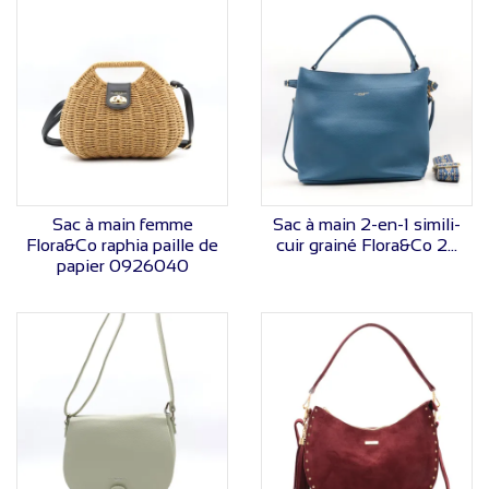
VOIR LE PRIX
VOIR LE PRIX
Sac à main femme
Sac à main 2-en-1 simili-
Flora&Co raphia paille de
cuir grainé Flora&Co 2...
papier 0926040