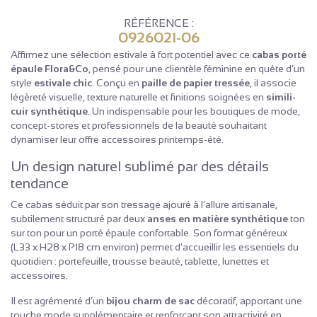
RÉFÉRENCE :
0926021-06
Affirmez une sélection estivale à fort potentiel avec ce
cabas porté
épaule Flora&Co
, pensé pour une clientèle féminine en quête d’un
style
estivale chic
. Conçu en
paille de papier tressée
, il associe
légèreté visuelle, texture naturelle et finitions soignées en
simili-
cuir synthétique
. Un indispensable pour les boutiques de mode,
concept-stores et professionnels de la beauté souhaitant
dynamiser leur offre accessoires printemps-été.
Un design naturel sublimé par des détails
tendance
Ce cabas séduit par son tressage ajouré à l’allure artisanale,
subtilement structuré par deux
anses en matière synthétique
ton
sur ton pour un porté épaule confortable. Son format généreux
(L33 x H28 x P18 cm environ) permet d’accueillir les essentiels du
quotidien : portefeuille, trousse beauté, tablette, lunettes et
accessoires.
Il est agrémenté d’un
bijou charm de sac
décoratif, apportant une
touche mode supplémentaire et renforçant son attractivité en