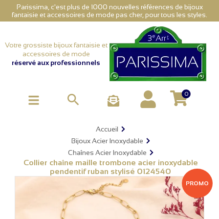
Parissima, c'est plus de 1000 nouvelles références de bijoux
fantaisie et accessoires de mode pas cher, pour tous les styles.
Votre grossiste bijoux fantaisie et
accessoires de mode
réservé aux professionnels
0

Accueil
Bijoux Acier Inoxydable
Chaînes Acier Inoxydable
Collier chaîne maille trombone acier inoxydable
pendentif ruban stylisé 0124540
PROMO