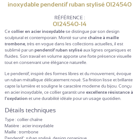
inoxydable pendentif ruban stylisé 0124540
RÉFÉRENCE :
0124540-14
Ce
collier en acier inoxydable
se distingue par son design
sculptural et contemporain. Monté sur une
chaîne à maille
trombone
, très en vogue dans les collections actuelles, il est
sublimé par un
pendentif ruban stylisé
aux lignes organiques et
fluides. Son travail en volume apporte une forte présence visuelle
tout en conservant une élégance naturelle.
Le pendentif, inspiré des formes libres et du mouvement, évoque
un ruban métallique délicatement noué. Sa finition lisse et brillante
capte la lumière et souligne le caractère moderne du bijou. Conçu
en acier inoxydable, ce collier garantit une
excellente résistance à
l’oxydation
et une durabilité idéale pour un usage quotidien.
Détails techniques
Type : collier chaîne
Matière : acier inoxydable
Maille : trombone
Pendentif : ruban stylisé, design organique