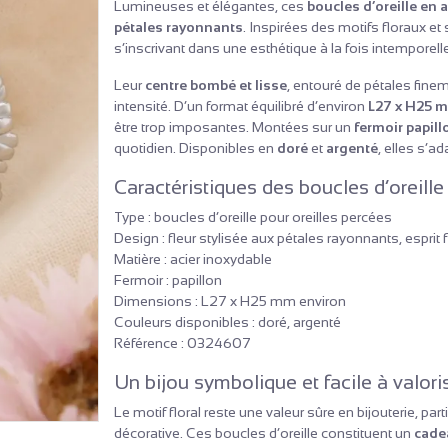
Lumineuses et élégantes, ces
boucles d’oreille en 
pétales rayonnants
. Inspirées des motifs floraux et
s’inscrivant dans une esthétique à la fois intemporell
Leur
centre bombé et lisse
, entouré de pétales fineme
intensité. D’un format équilibré d’environ
L27 x H25 
être trop imposantes. Montées sur un
fermoir papill
quotidien. Disponibles en
doré
et
argenté
, elles s’a
Caractéristiques des boucles d’oreille 
Type : boucles d’oreille pour oreilles percées
Design : fleur stylisée aux pétales rayonnants, esprit f
Matière : acier inoxydable
Fermoir : papillon
Dimensions : L27 x H25 mm environ
Couleurs disponibles : doré, argenté
Référence : 0324607
Un bijou symbolique et facile à valori
Le motif floral reste une valeur sûre en bijouterie, 
décorative. Ces boucles d’oreille constituent un
cadea