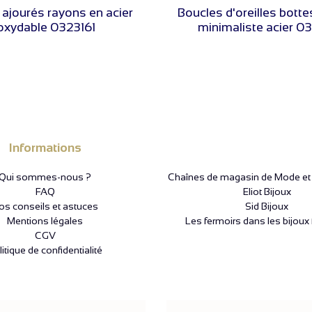
ajourés rayons en acier
Boucles d'oreilles bott
oxydable 0323161
minimaliste acier 0
Informations
Qui sommes-nous ?
Chaînes de magasin de Mode et P
FAQ
Eliot Bijoux
os conseils et astuces
Sid Bijoux
Mentions légales
Les fermoirs dans les bijoux 
CGV
itique de confidentialité