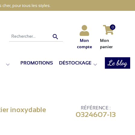
cher, pour tous les styles.
0

Mon
Mon
compte
panier
Le blog
PROMOTIONS
DÉSTOCKAGE


RÉFÉRENCE :
acier inoxydable
0324607-13