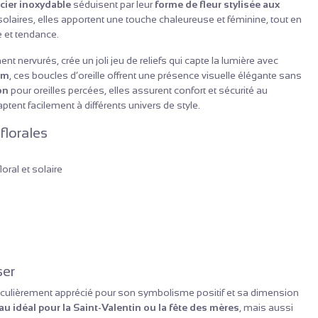
acier inoxydable
séduisent par leur
forme de fleur stylisée aux
 solaires, elles apportent une touche chaleureuse et féminine, tout en
e et tendance.
nt nervurés, crée un joli jeu de reliefs qui capte la lumière avec
mm
, ces boucles d’oreille offrent une présence visuelle élégante sans
on
pour oreilles percées, elles assurent confort et sécurité au
daptent facilement à différents univers de style.
florales
loral et solaire
ser
particulièrement apprécié pour son symbolisme positif et sa dimension
u idéal pour la Saint-Valentin ou la fête des mères
, mais aussi