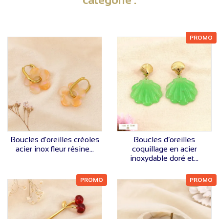
PROMO
VOIR LE PRIX
VOIR LE PRIX
Boucles d'oreilles créoles
Boucles d’oreilles
acier inox fleur résine...
coquillage en acier
inoxydable doré et...
PROMO
PROMO