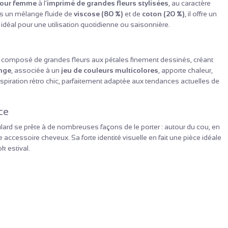
pour femme
à l’
imprimé de grandes fleurs stylisées
, au caractère
ns un mélange fluide de
viscose (80 %)
et de
coton (20 %)
, il offre un
idéal pour une utilisation quotidienne ou saisonnière.
, composé de grandes fleurs aux pétales finement dessinés, créant
nge
, associée à un
jeu de couleurs multicolores
, apporte chaleur,
iration rétro chic, parfaitement adaptée aux tendances actuelles de
ce
oulard se prête à de nombreuses façons de le porter : autour du cou, en
accessoire cheveux. Sa forte identité visuelle en fait une pièce idéale
k estival.