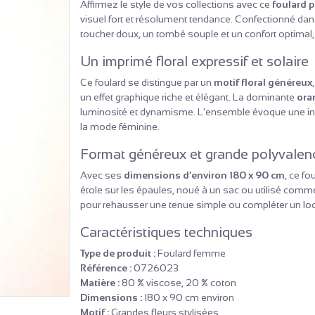
Affirmez le style de vos collections avec ce
foulard 
visuel fort et résolument tendance. Confectionné da
toucher doux, un tombé souple et un confort optimal, 
Un imprimé floral expressif et solaire
Ce foulard se distingue par un
motif floral généreux
un effet graphique riche et élégant. La dominante
ora
luminosité et dynamisme. L’ensemble évoque une insp
la mode féminine.
Format généreux et grande polyvalen
Avec ses
dimensions d’environ 180 x 90 cm
, ce f
étole sur les épaules, noué à un sac ou utilisé comme 
pour rehausser une tenue simple ou compléter un loo
Caractéristiques techniques
Type de produit :
Foulard femme
Référence :
0726023
Matière :
80 % viscose, 20 % coton
Dimensions :
180 x 90 cm environ
Motif :
Grandes fleurs stylisées