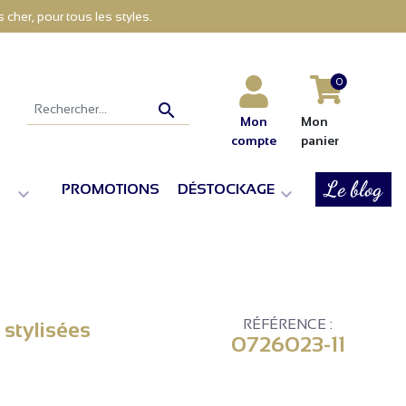
cher, pour tous les styles.
0

Mon
Mon
compte
panier
Le blog
PROMOTIONS
DÉSTOCKAGE


RÉFÉRENCE :
 stylisées
0726023-11