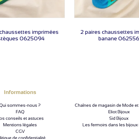
VOIR LE PRIX
VOIR LE PRIX
 chaussettes imprimées
2 paires chaussettes 
stèques 0625094
banane 06255
Informations
Qui sommes-nous ?
Chaînes de magasin de Mode et P
FAQ
Eliot Bijoux
os conseils et astuces
Sid Bijoux
Mentions légales
Les fermoirs dans les bijoux 
CGV
itique de confidentialité