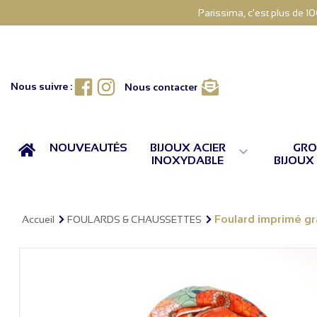
Parissima, c'est plus de 1
Facebook
Instagram
Nous suivre :
Nous contacter
ACCUEIL
NOUVEAUTÉS
BIJOUX ACIER
GRO

INOXYDABLE
BIJOUX
Foulard imprimé g
Accueil
FOULARDS & CHAUSSETTES