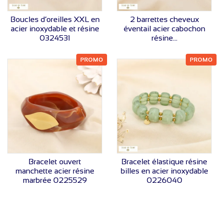
VOIR LE PRIX
VOIR LE PRIX
Boucles d’oreilles XXL en
2 barrettes cheveux
acier inoxydable et résine
éventail acier cabochon
0324531
résine...
PROMO
PROMO
VOIR LE PRIX
VOIR LE PRIX
Bracelet ouvert
Bracelet élastique résine
manchette acier résine
billes en acier inoxydable
marbrée 0225529
0226040