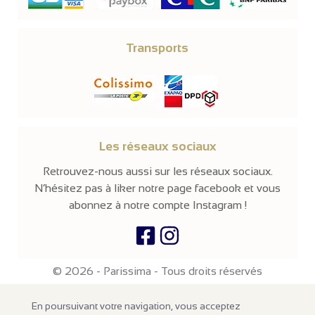
Transports
Les réseaux sociaux
Retrouvez-nous aussi sur les réseaux sociaux.
N’hésitez pas à liker notre page facebook et vous
abonnez à notre compte Instagram !
© 2026 -
Parissima
-
Tous droits réservés
Notre site en ligne est
réservé aux professionnels
de la mode et de
En poursuivant votre navigation, vous acceptez
la beauté. Les prix sont affichés hors taxes. Nos produits sont