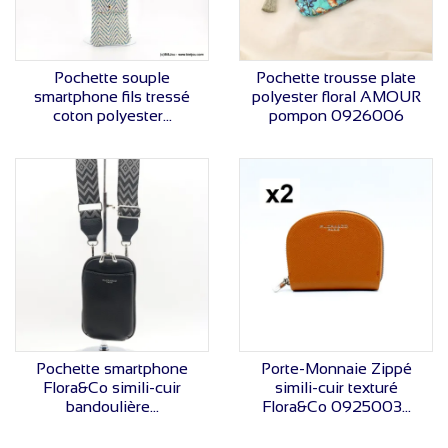
VOIR LE PRIX
VOIR LE PRIX
Pochette souple
Pochette trousse plate
smartphone fils tressé
polyester floral AMOUR
coton polyester...
pompon 0926006
VOIR LE PRIX
VOIR LE PRIX
Pochette smartphone
Porte-Monnaie Zippé
Flora&Co simili-cuir
simili-cuir texturé
bandoulière...
Flora&Co 0925003...