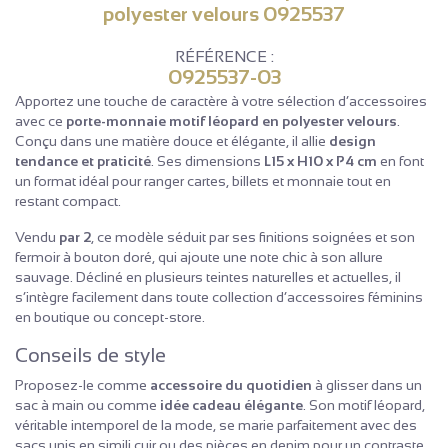
polyester velours 0925537
RÉFÉRENCE :
0925537-03
Apportez une touche de caractère à votre sélection d’accessoires
avec ce
porte-monnaie motif léopard en polyester velours
.
Conçu dans une matière douce et élégante, il allie
design
tendance et praticité
. Ses dimensions
L15 x H10 x P4 cm
en font
un format idéal pour ranger cartes, billets et monnaie tout en
restant compact.
Vendu
par 2
, ce modèle séduit par ses finitions soignées et son
fermoir à bouton doré, qui ajoute une note chic à son allure
sauvage. Décliné en plusieurs teintes naturelles et actuelles, il
s’intègre facilement dans toute collection d’accessoires féminins
en boutique ou concept-store.
Conseils de style
Proposez-le comme
accessoire du quotidien
à glisser dans un
sac à main ou comme
idée cadeau élégante
. Son motif léopard,
véritable intemporel de la mode, se marie parfaitement avec des
sacs unis en simili cuir ou des pièces en denim pour un contraste