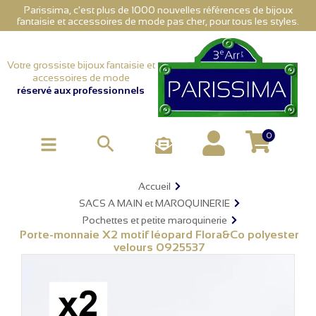
Parissima, c'est plus de 1000 nouvelles références de bijoux
fantaisie et accessoires de mode pas cher, pour tous les styles.
Votre grossiste bijoux fantaisie et
accessoires de mode
réservé aux professionnels
0

Accueil
SACS A MAIN et MAROQUINERIE
Pochettes et petite maroquinerie
Porte-monnaie X2 motif léopard Flora&Co polyester
velours 0925537