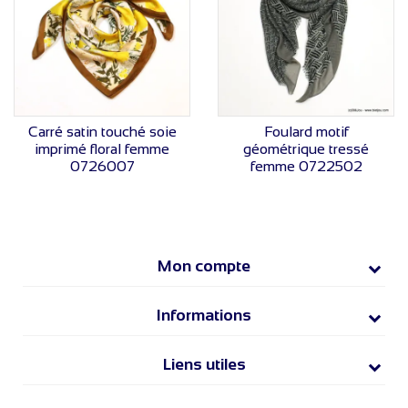
VOIR LE PRIX
VOIR LE PRIX
Carré satin touché soie
Foulard motif
imprimé floral femme
géométrique tressé
0726007
femme 0722502
Mon compte
Informations
Liens utiles