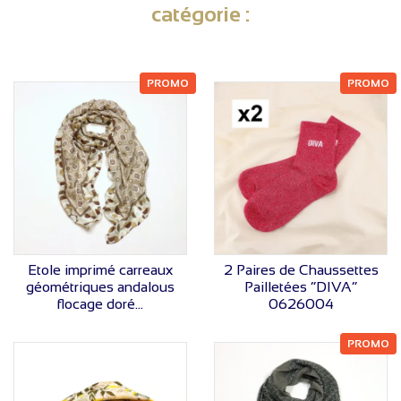
catégorie :
PROMO
PROMO
VOIR LE PRIX
VOIR LE PRIX
Etole imprimé carreaux
2 Paires de Chaussettes
géométriques andalous
Pailletées “DIVA”
flocage doré...
0626004
PROMO