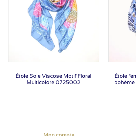
VOIR LE PRIX
Étole Soie Viscose Motif Floral
Étole f
Multicolore 0725002
bohème 
Mon compte