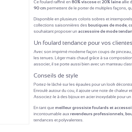
Ce foulard raffiné en
80% viscose
et
20% laine
allie
90 cm
permettent de le porter de multiples façons, qu
Disponible en plusieurs coloris sobres et intemporel
collections saisonnières des
boutiques de mode
,
c
souhaitant proposer un
accessoire de mode tenda
Un foulard tendance pour vos cliente
Avec son imprimé moderne façon coups de pinceau, c
les tenues. Léger mais chaud grâce à sa composition e
associer, il se porte aussi bien avec un manteau clas
Conseils de style
Portez-le lâché sur les épaules pour un look décontra
Enroulé autour du cou, il ajoute une note de chaleur e
Associez-le à des bijoux en acier inoxydable pour un 
En tant que
meilleur grossiste foulards et accesso
incontournable aux
revendeurs professionnels
,
bou
tendances et polyvalentes.