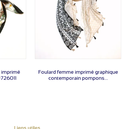
VOIR LE PRIX
e imprimé
Foulard femme imprimé graphique
0726011
contemporain pompons...
Liens utiles