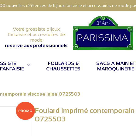
000 nouvelles références de bijoux fantaisie et accessoires de mode pas 
Votre grossiste bijoux
fantaisie et accessoires de
mode
réservé aux professionnels
SSISTE
FOULARDS &
SACS A MAIN ET

 FANTAISIE
CHAUSSETTES
MAROQUINERIE
ontemporain viscose laine 0725503
Foulard imprimé contemporain 
PROMO
0725503