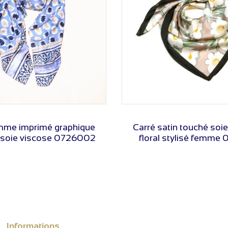
VOIR LE PRIX
VOIR LE PRIX
emme imprimé graphique
Carré satin touché soi
soie viscose 0726002
floral stylisé femme 
Informations