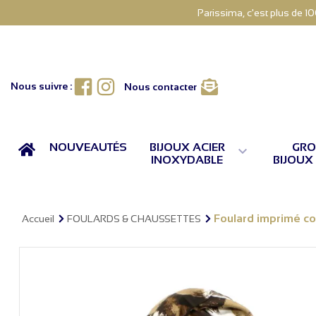
Parissima, c'est plus de 1
Facebook
Instagram
Nous suivre :
Nous contacter
ACCUEIL
NOUVEAUTÉS
BIJOUX ACIER
GRO

INOXYDABLE
BIJOUX
Foulard imprimé c
Accueil
FOULARDS & CHAUSSETTES