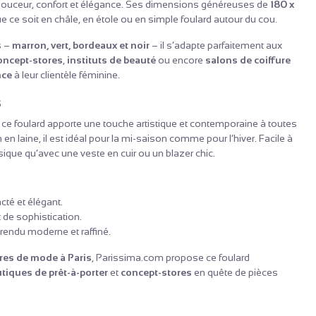
 douceur, confort et élégance. Ses dimensions généreuses de
180 x
e ce soit en châle, en étole ou en simple foulard autour du cou.
s –
marron, vert, bordeaux et noir
– il s’adapte parfaitement aux
oncept-stores
,
instituts de beauté
ou encore
salons de coiffure
nce
à leur clientèle féminine.
s
e foulard apporte une touche artistique et contemporaine à toutes
n laine, il est idéal pour la mi-saison comme pour l’hiver. Facile à
sique qu’avec une veste en cuir ou un blazer chic.
cté et élégant.
t de sophistication.
rendu moderne et raffiné.
ires de mode à Paris
, Parissima.com propose ce foulard
tiques de prêt-à-porter
et
concept-stores
en quête de pièces