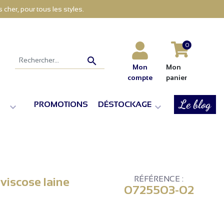
cher, pour tous les styles.
0

Mon
Mon
compte
panier
Le blog
PROMOTIONS
DÉSTOCKAGE


RÉFÉRENCE :
viscose laine
0725503-02