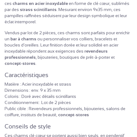
ces
charms en acier inoxydable
en forme de clé cœur, sublimés
par des
strass scintillants
. Mesurant environ 9x35 mm, ces
pampilles raffinées séduisent par leur design symbolique et leur
éclat intemporel.
Vendus par lot de 2 pièces, ces charms sont parfaits pour enrichir
un
bar à charms
ou personnaliser vos colliers, bracelets et
boucles d’oreilles. Leur finition dorée et leur solidité en acier
inoxydable répondent aux exigences des
revendeurs
professionnels
, bijouteries, boutiques de prêt-à-porter et
concept-stores
.
Caractéristiques
Matière : Acier inoxydable et strass
Dimensions : env. 9 x 35 mm
Coloris : Doré avec détails scintillants
Conditionnement : Lot de 2 pièces
Public cible : Revendeurs professionnels, bijouteries, salons de
coiffure, instituts de beauté,
concept-stores
Conseils de style
Ces charms clé cœur se portent aussi bien seuls, en pendentif