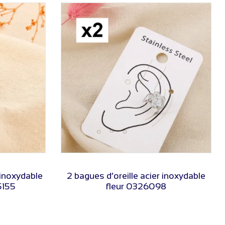
VOIR LE PRIX
 inoxydable
2 bagues d’oreille acier inoxydable
5155
fleur 0326098