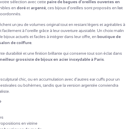
votre sélection avec cette
paire de bagues d’oreilles ouvertes en
nibles en
doré
et
argenté
, ces bijoux d’oreilles sont proposés en
lot
 coordonnés.
ffichent un jeu de volumes original tout en restant légers et agréables à
 facilement à l’oreille grâce à leur ouverture ajustable. Un choix malin
e bijoux actuels et faciles à intégrer dans leur offre, en
boutique de
salon de coiffure
.
ente durabilité et une finition brillante qui conserve tout son éclat dans
meilleur grossiste de bijoux en acier inoxydable à Paris
.
 sculptural chic, ou en accumulation avec d’autres ear cuffs pour un
s estivales ou bohèmes, tandis que la version argentée conviendra
liste.
?
es
ropositions en vitrine