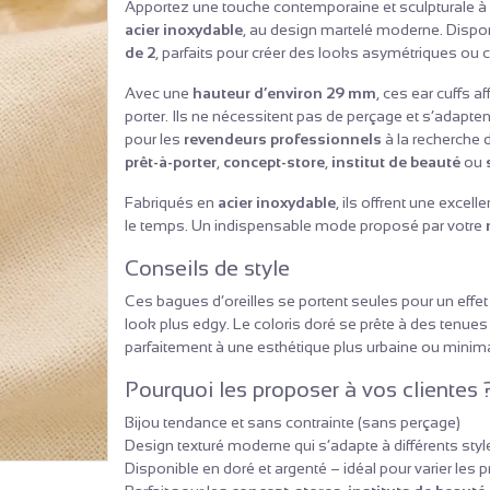
Apportez une touche contemporaine et sculpturale à 
acier inoxydable
, au design martelé moderne. Dispo
de 2
, parfaits pour créer des looks asymétriques ou
Avec une
hauteur d’environ 29 mm
, ces ear cuffs a
porter. Ils ne nécessitent pas de perçage et s’adaptent
pour les
revendeurs professionnels
à la recherche d
prêt-à-porter
,
concept-store
,
institut de beauté
ou
Fabriqués en
acier inoxydable
, ils offrent une excell
le temps. Un indispensable mode proposé par votre
Conseils de style
Ces bagues d’oreilles se portent seules pour un effet
look plus edgy. Le coloris doré se prête à des tenue
parfaitement à une esthétique plus urbaine ou minima
Pourquoi les proposer à vos clientes 
Bijou tendance et sans contrainte (sans perçage)
Design texturé moderne qui s’adapte à différents styl
Disponible en doré et argenté – idéal pour varier les p