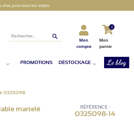
cher, pour tous les styles.
0

Mon
Mon
compte
panier
Le blog
PROMOTIONS
DÉSTOCKAGE


elé 0325098
RÉFÉRENCE :
dable martelé
0325098-14