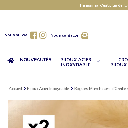
Parissima, c'est plus de 1
Facebook
Instagram
Nous suivre :
Nous contacter
ACCUEIL
NOUVEAUTÉS
BIJOUX ACIER
GRO

INOXYDABLE
BIJOUX
Accueil
Bijoux Acier Inoxydable
Bagues Manchettes d’Oreille 