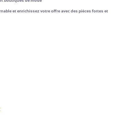
et
boutiques de mode
e et enrichissez votre offre avec des pièces fortes et
: