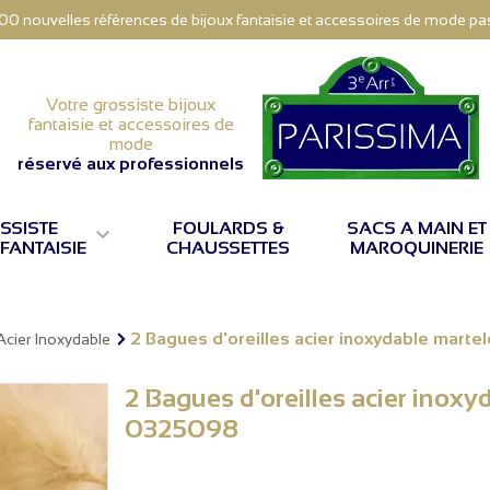
000 nouvelles références de bijoux fantaisie et accessoires de mode pas 
Votre grossiste bijoux
fantaisie et accessoires de
mode
réservé aux professionnels
SSISTE
FOULARDS &
SACS A MAIN ET

 FANTAISIE
CHAUSSETTES
MAROQUINERIE
2 Bagues d'oreilles acier inoxydable mart
Acier Inoxydable
2 Bagues d'oreilles acier inoxy
0325098