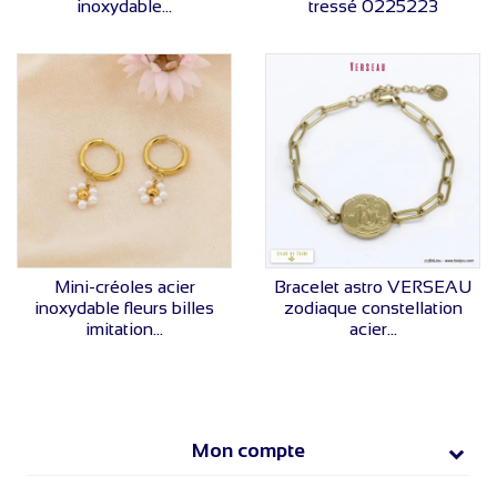
inoxydable...
tressé 0225223
VOIR LE PRIX
VOIR LE PRIX
Mini-créoles acier
Bracelet astro VERSEAU
inoxydable fleurs billes
zodiaque constellation
imitation...
acier...
Mon compte