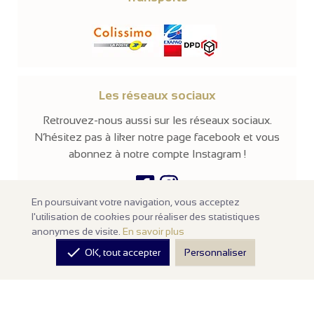
Les réseaux sociaux
Retrouvez-nous aussi sur les réseaux sociaux.
N’hésitez pas à liker notre page facebook et vous
abonnez à notre compte Instagram !
En poursuivant votre navigation, vous acceptez
l'utilisation de cookies pour réaliser des statistiques
© 2026 -
Parissima
-
Tous droits réservés
anonymes de visite.
En savoir plus
Notre site en ligne est
réservé aux professionnels
de la mode et de

OK, tout accepter
Personnaliser
la beauté. Les prix sont affichés hors taxes. Nos produits sont
vendus à l'unité avec un minimum d'achats de
100€ HT
.