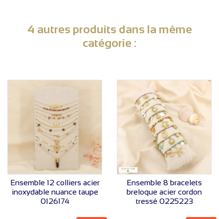
4 autres produits dans la même
catégorie :
VOIR LE PRIX
VOIR LE PRIX
Ensemble 12 colliers acier
Ensemble 8 bracelets
inoxydable nuance taupe
breloque acier cordon
0126174
tressé 0225223