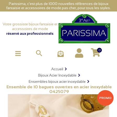
Parissima, c'est plus de 1000 nouvelles références de bijoux
fantaisie et accessoires de mode pas cher, pour tous les styles.
Votre grossiste bijoux fantaisie et
accessoires de mode
réservé aux professionnels
0

Accueil
Bijoux Acier Inoxydable
Ensembles bijoux acier inoxydable
Ensemble de 10 bagues ouvertes en acier inoxydable
0425079
PROMO