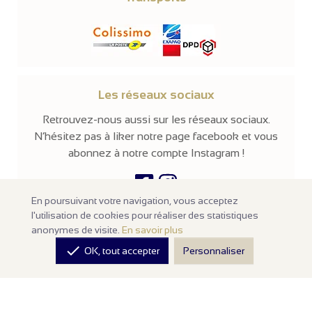
Les réseaux sociaux
Retrouvez-nous aussi sur les réseaux sociaux.
N’hésitez pas à liker notre page facebook et vous
abonnez à notre compte Instagram !
En poursuivant votre navigation, vous acceptez
l'utilisation de cookies pour réaliser des statistiques
© 2026 -
Parissima
-
Tous droits réservés
anonymes de visite.
En savoir plus
Notre site en ligne est
réservé aux professionnels
de la mode et de

OK, tout accepter
Personnaliser
la beauté. Les prix sont affichés hors taxes. Nos produits sont
vendus à l'unité avec un minimum d'achats de
100€ HT
.