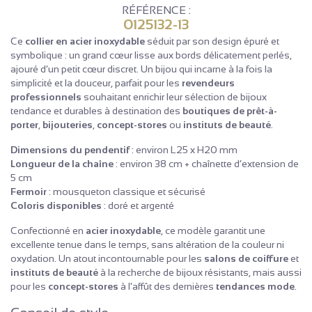
RÉFÉRENCE :
0125132-13
Ce
collier en acier inoxydable
séduit par son design épuré et
symbolique : un grand cœur lisse aux bords délicatement perlés,
ajouré d’un petit cœur discret. Un bijou qui incarne à la fois la
simplicité et la douceur, parfait pour les
revendeurs
professionnels
souhaitant enrichir leur sélection de bijoux
tendance et durables à destination des
boutiques de prêt-à-
porter
,
bijouteries
,
concept-stores
ou
instituts de beauté
.
Dimensions du pendentif
: environ L25 x H20 mm
Longueur de la chaîne
: environ 38 cm + chaînette d’extension de
5 cm
Fermoir
: mousqueton classique et sécurisé
Coloris disponibles
: doré et argenté
Confectionné en
acier inoxydable
, ce modèle garantit une
excellente tenue dans le temps, sans altération de la couleur ni
oxydation. Un atout incontournable pour les
salons de coiffure
et
instituts de beauté
à la recherche de bijoux résistants, mais aussi
pour les
concept-stores
à l'affût des dernières
tendances mode
.