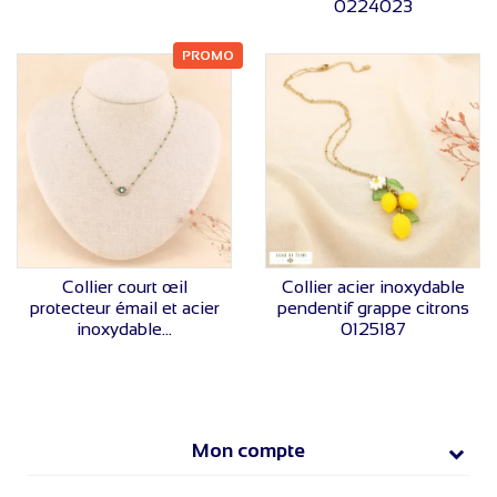
0224023
PROMO
VOIR LE PRIX
VOIR LE PRIX
Collier court œil
Collier acier inoxydable
protecteur émail et acier
pendentif grappe citrons
inoxydable...
0125187
Mon compte