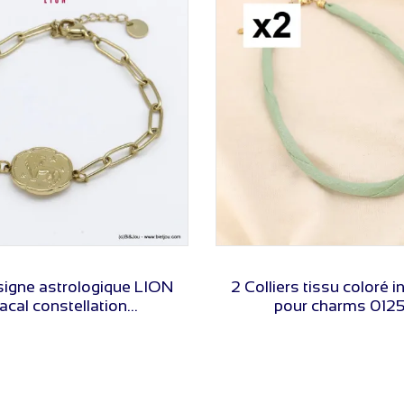
VOIR LE PRIX
VOIR LE PRIX
 signe astrologique LION
2 Colliers tissu coloré 
acal constellation...
pour charms 0125