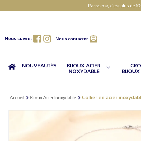
Parissima, c'est plus de 1
Facebook
Instagram
Nous suivre :
Nous contacter
ACCUEIL
NOUVEAUTÉS
BIJOUX ACIER
GRO

INOXYDABLE
BIJOUX
Collier en acier inoxyda
Accueil
Bijoux Acier Inoxydable