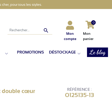
cher, pour tous les styles.
0

Mon
Mon
compte
panier
Le blog
PROMOTIONS
DÉSTOCKAGE


RÉFÉRENCE :
ec double cœur
0125135-13