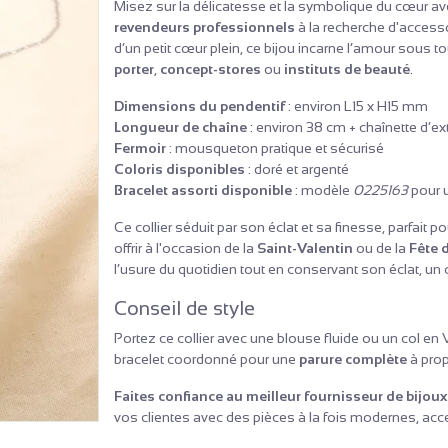
Misez sur la délicatesse et la symbolique du cœur a
revendeurs professionnels
à la recherche d'access
d’un petit cœur plein, ce bijou incarne l’amour sous t
porter
,
concept-stores
ou
instituts de beauté
.
Dimensions du pendentif
: environ L15 x H15 mm
Longueur de chaîne
: environ 38 cm + chaînette d’e
Fermoir
: mousqueton pratique et sécurisé
Coloris disponibles
: doré et argenté
Bracelet assorti disponible
: modèle
0225163
pour 
Ce collier séduit par son éclat et sa finesse, parfait
offrir à l'occasion de la
Saint-Valentin
ou de la
Fête 
l’usure du quotidien tout en conservant son éclat, un 
Conseil de style
Portez ce collier avec une blouse fluide ou un col e
bracelet coordonné pour une
parure complète
à pro
Faites confiance au meilleur fournisseur de bijoux
vos clientes avec des pièces à la fois modernes, acce