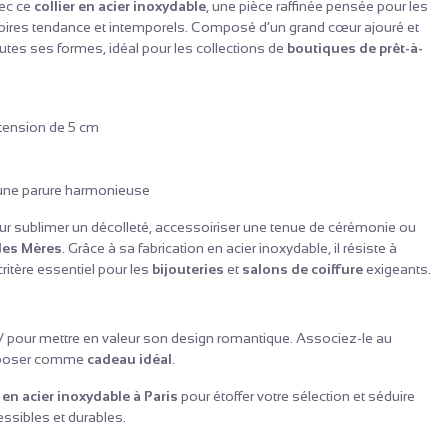
vec ce
collier en acier inoxydable
, une pièce raffinée pensée pour les
oires tendance et intemporels. Composé d’un grand cœur ajouré et
outes ses formes, idéal pour les collections de
boutiques de prêt-à-
xtension de 5 cm
une parure harmonieuse
 pour sublimer un décolleté, accessoiriser une tenue de cérémonie ou
des Mères
. Grâce à sa fabrication en acier inoxydable, il résiste à
critère essentiel pour les
bijouteries
et
salons de coiffure
exigeants.
n V pour mettre en valeur son design romantique. Associez-le au
poser comme
cadeau idéal
.
 en acier inoxydable à Paris
pour étoffer votre sélection et séduire
ssibles et durables.