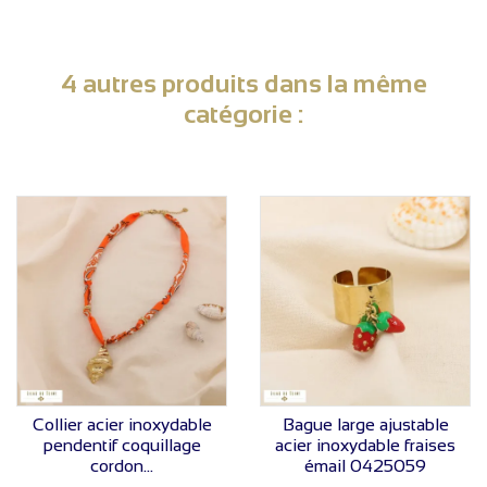
4 autres produits dans la même
catégorie :
VOIR LE PRIX
VOIR LE PRIX
Collier acier inoxydable
Bague large ajustable
pendentif coquillage
acier inoxydable fraises
cordon...
émail 0425059