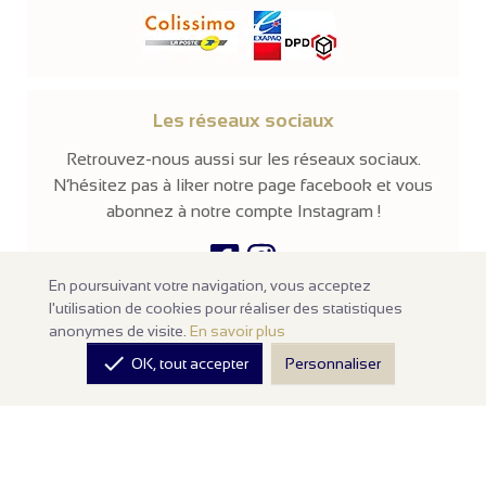
Les réseaux sociaux
Retrouvez-nous aussi sur les réseaux sociaux.
N’hésitez pas à liker notre page facebook et vous
abonnez à notre compte Instagram !
En poursuivant votre navigation, vous acceptez
l'utilisation de cookies pour réaliser des statistiques
© 2026 -
Parissima
-
Tous droits réservés
anonymes de visite.
En savoir plus
Notre site en ligne est
réservé aux professionnels
de la mode et de

OK, tout accepter
Personnaliser
la beauté. Les prix sont affichés hors taxes. Nos produits sont
vendus à l'unité avec un minimum d'achats de
100€ HT
.