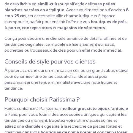
de deux litchis en
simili-cuir
rouge vif et de délicates
perles
blanches nacrées en acrylique
. Avec ses dimensions d’environ
8
cm x 25 cm
, cet accessoire allie charme ludique et élégance
intemporelle, parfait pour enrichir l’offre de vos
boutiques de prêt-
à-porter
,
concept-stores
et
magasins de vêtements
.
Conçu pour séduire une clientèle amatrice de détails raffinés et de
tendances originales, ce modèle se fixe aisément sur sacs,
pochettes ou trousseaux de clés pour un effet mode immédiat.
Conseils de style pour vos clientes
À porter accroché sur un mini sac en cuir ou un grand cabas estival
pour dynamiser une tenue casual-chic. Idéal aussi pour
personnaliser une tenue minimaliste avec une note fruitée et
tendance.
Pourquoi choisir Parissima ?
Faites confiance à Parissima,
meilleur grossiste bijoux fantaisie
à Paris, pour vous fournir des accessoires uniques qui captent les
tendances du moment. Boostez votre offre d’accessoires et
attirez une clientèle exigeante à la recherche de pièces fortes et
créatives dans vos
boutiques de prêt à porter
et
concept-stores
.