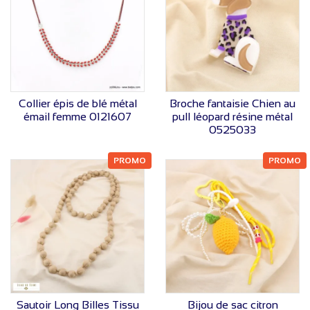
VOIR LE PRIX
VOIR LE PRIX
Collier épis de blé métal
Broche fantaisie Chien au
émail femme 0121607
pull léopard résine métal
0525033
PROMO
PROMO
VOIR LE PRIX
VOIR LE PRIX
Sautoir Long Billes Tissu
Bijou de sac citron