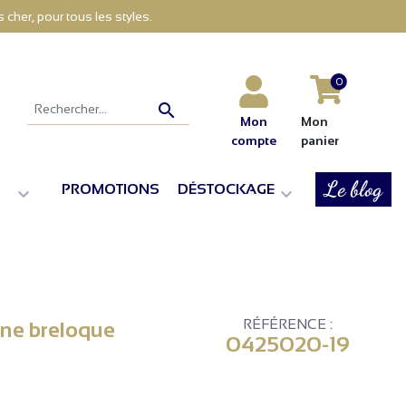
cher, pour tous les styles.
0

Mon
Mon
compte
panier
Le blog
PROMOTIONS
DÉSTOCKAGE


RÉFÉRENCE :
ine breloque
0425020-19