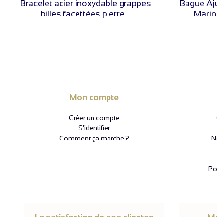
Bracelet acier inoxydable grappes
Bague Aj
billes facettées pierre...
Marine
Mon compte
Créer un compte
S'identifier
Comment ça marche ?
N
Pol
La satisfaction de nos clientes
Mo