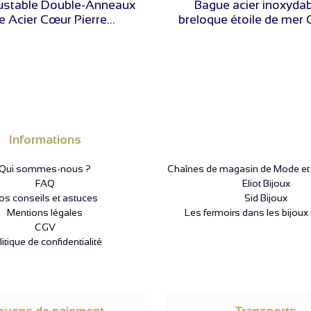
ustable Double-Anneaux
Bague acier inoxydab
 Acier Cœur Pierre...
breloque étoile de me
Informations
Qui sommes-nous ?
Chaînes de magasin de Mode et P
FAQ
Eliot Bijoux
os conseils et astuces
Sid Bijoux
Mentions légales
Les fermoirs dans les bijoux 
CGV
itique de confidentialité
yens de paiement
Transports