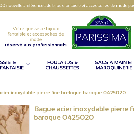
000 nouvelles références de bijoux fantaisie et accessoires de mode pas 
Votre grossiste bijoux
fantaisie et accessoires de
mode
réservé aux professionnels
SSISTE
FOULARDS &
SACS A MAIN ET

 FANTAISIE
CHAUSSETTES
MAROQUINERIE
cier inoxydable pierre fine breloque baroque 0425020
Bague acier inoxydable pierre f
baroque 0425020