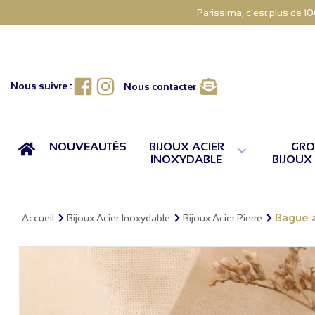
Parissima, c'est plus de 1
Facebook
Instagram
Nous suivre :
Nous contacter
ACCUEIL
NOUVEAUTÉS
BIJOUX ACIER
GRO

INOXYDABLE
BIJOUX
Bague a
Accueil
Bijoux Acier Inoxydable
Bijoux Acier Pierre