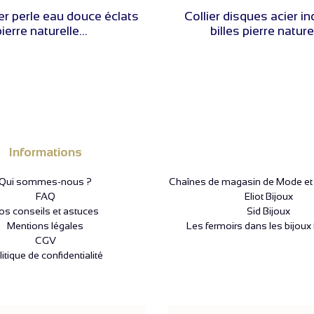
VOIR LE PRIX
VOIR LE PRIX
ier perle eau douce éclats
Collier disques acier i
ierre naturelle...
billes pierre naturel
Informations
Qui sommes-nous ?
Chaînes de magasin de Mode et P
FAQ
Eliot Bijoux
os conseils et astuces
Sid Bijoux
Mentions légales
Les fermoirs dans les bijoux 
CGV
itique de confidentialité