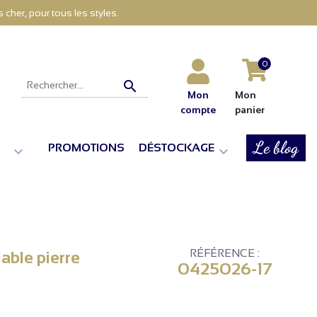
cher, pour tous les styles.
0

Mon
Mon
compte
panier
Le blog
PROMOTIONS
DÉSTOCKAGE


RÉFÉRENCE :
able pierre
0425026-17