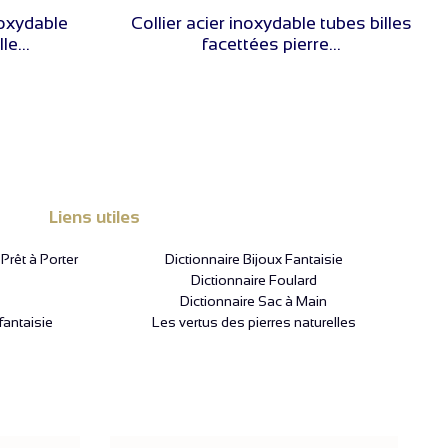
VOIR LE PRIX
noxydable
Collier acier inoxydable tubes billes
le...
facettées pierre...
Liens utiles
rêt à Porter
Dictionnaire Bijoux Fantaisie
Dictionnaire Foulard
Dictionnaire Sac à Main
fantaisie
Les vertus des pierres naturelles