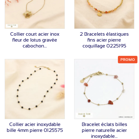
VOIR LE PRIX
VOIR LE PRIX
Collier court acier inox
2 Bracelets élastiques
fleur de lotus gravée
fins acier pierre
cabochon...
coquillage 0225195
PROMO
VOIR LE PRIX
VOIR LE PRIX
Collier acier inoxydable
Bracelet éclats billes
bille 4mm pierre 0125575
pierre naturelle acier
inoxydable...