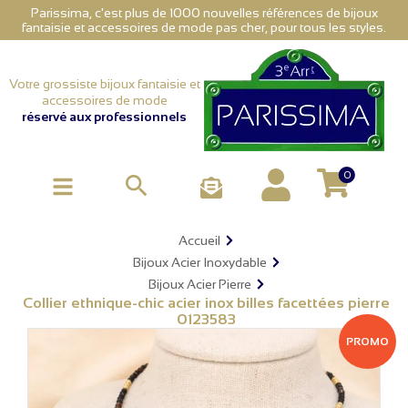
Parissima, c'est plus de 1000 nouvelles références de bijoux
fantaisie et accessoires de mode pas cher, pour tous les styles.
Votre grossiste bijoux fantaisie et
accessoires de mode
réservé aux professionnels
0

Accueil
Bijoux Acier Inoxydable
Bijoux Acier Pierre
Collier ethnique-chic acier inox billes facettées pierre
0123583
PROMO