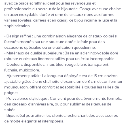
avec ce bracelet raffiné, idéal pour les revendeurs et
professionnels du secteur de la bijouterie. Conçu avec une chaîne
en acier inoxydable dorée et orné de cristaux noirs aux formes
variées (ovales, carrées et en cœur), ce bijou incarne le luxe et la
sophistication.
- Design raffiné : Une combinaison élégante de cristaux colorés
facettés montés sur une structure dorée, idéale pour des
occasions spéciales ou une utilisation quotidienne.
- Matériaux de qualité supérieure : Base en acier inoxydable doré
robuste et cristaux finement taillés pour un éclat incomparable.
- Couleurs disponibles : noir, bleu, rouge, blanc transparent,
fuchsia, multicolore.
- Ajustement parfait : La longueur déployée est de 15 cm environ,
ajustable grâce à une chaînette d'extension de 3 cm et son fermoir
mousqueton, offrant confort et adaptabilité à toutes les tailles de
poignet.
- Polyvalence stylistique : Convient pour des événements formels,
des cadeaux d'anniversaire, ou pour sublimer des tenues de
soirée.
- Bijou idéal pour attirer les clientes recherchant des accessoires
de mode élégants et intemporels.