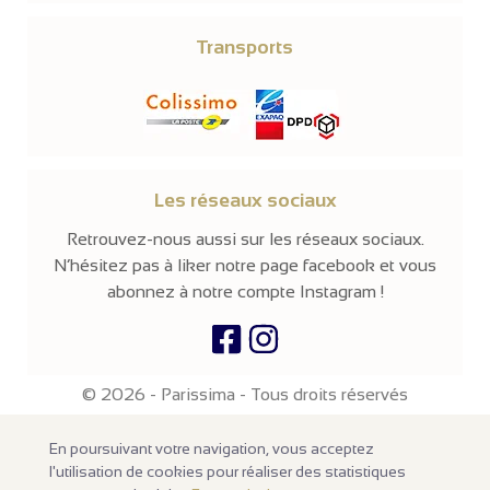
Transports
Les réseaux sociaux
Retrouvez-nous aussi sur les réseaux sociaux.
N’hésitez pas à liker notre page facebook et vous
abonnez à notre compte Instagram !
© 2026 -
Parissima
-
Tous droits réservés
Notre site en ligne est
réservé aux professionnels
de la mode et de
En poursuivant votre navigation, vous acceptez
la beauté. Les prix sont affichés hors taxes. Nos produits sont
vendus à l'unité avec un minimum d'achats de
100€ HT
.
l'utilisation de cookies pour réaliser des statistiques