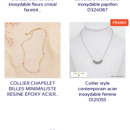
inoxydable fleurs cristal
inoxydable papillon
facetté...
0324087
PROMO
VOIR LE PRIX
VOIR LE PRIX
COLLIER CHAPELET
Collier style
BILLES MINIMALISTE
contemporain acier
RÉSINE ÉPOXY ACIER...
inoxydable femme
0121055