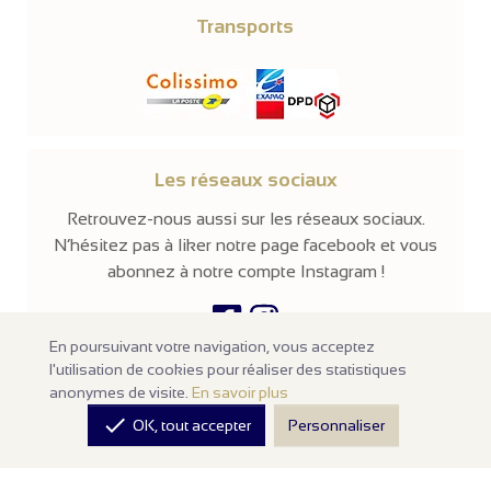
Transports
Les réseaux sociaux
Retrouvez-nous aussi sur les réseaux sociaux.
N’hésitez pas à liker notre page facebook et vous
abonnez à notre compte Instagram !
En poursuivant votre navigation, vous acceptez
l'utilisation de cookies pour réaliser des statistiques
© 2026 -
Parissima
-
Tous droits réservés
anonymes de visite.
En savoir plus
Notre site en ligne est
réservé aux professionnels
de la mode et de

OK, tout accepter
Personnaliser
la beauté. Les prix sont affichés hors taxes. Nos produits sont
vendus à l'unité avec un minimum d'achats de
100€ HT
.