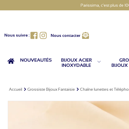
Parissima, c'est plus de 1
Facebook
Instagram
Nous suivre :
Nous contacter
ACCUEIL
NOUVEAUTÉS
BIJOUX ACIER
GRO

INOXYDABLE
BIJOUX
Accueil
Grossiste Bijoux Fantaisie
Chaîne lunettes et Téléph