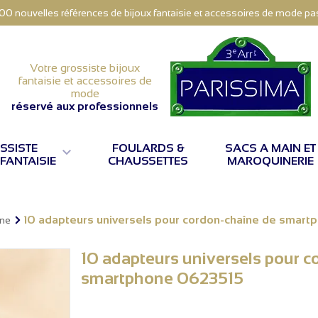
000 nouvelles références de bijoux fantaisie et accessoires de mode pas 
Votre grossiste bijoux
fantaisie et accessoires de
mode
réservé aux professionnels
SSISTE
FOULARDS &
SACS A MAIN ET

 FANTAISIE
CHAUSSETTES
MAROQUINERIE
10 adapteurs universels pour cordon-chaîne de smar
one
10 adapteurs universels pour c
smartphone 0623515