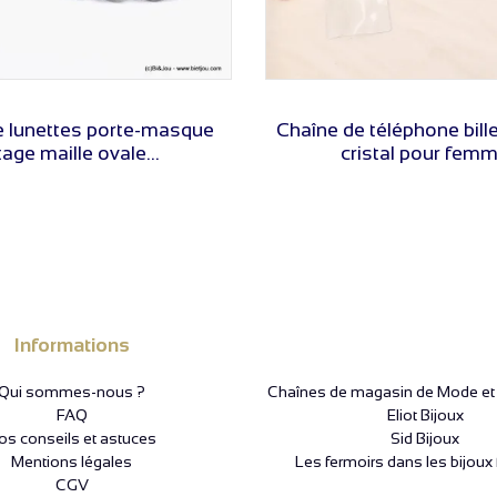
VOIR LE PRIX
VOIR LE PRIX
e lunettes porte-masque
Chaîne de téléphone bille
tage maille ovale...
cristal pour femme
Informations
Qui sommes-nous ?
Chaînes de magasin de Mode et P
FAQ
Eliot Bijoux
os conseils et astuces
Sid Bijoux
Mentions légales
Les fermoirs dans les bijoux 
CGV