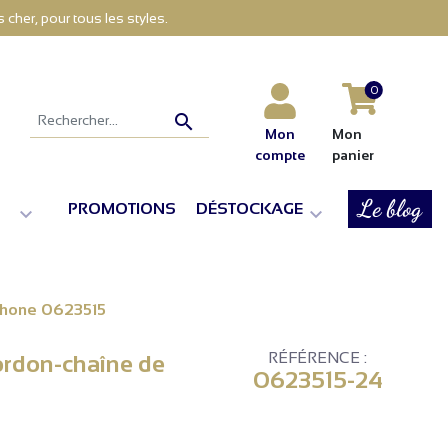
cher, pour tous les styles.
0

Mon
Mon
compte
panier
Le blog
PROMOTIONS
DÉSTOCKAGE


tphone 0623515
RÉFÉRENCE :
ordon-chaîne de
0623515-24