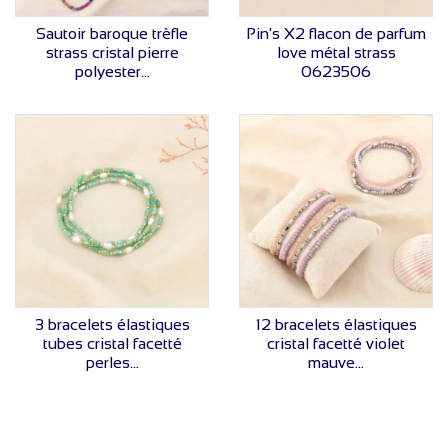
VOIR LE PRIX
VOIR LE PRIX
Sautoir baroque trèfle
Pin's X2 flacon de parfum
strass cristal pierre
love métal strass
polyester...
0623506
VOIR LE PRIX
VOIR LE PRIX
3 bracelets élastiques
12 bracelets élastiques
tubes cristal facetté
cristal facetté violet
perles...
mauve...