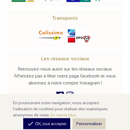
Transports
Les réseaux sociaux
Retrouvez-nous aussi sur les réseaux sociaux.
N’hésitez pas à liker notre page facebook et vous
abonnez à notre compte Instagram !
En poursuivant votre navigation, vous acceptez
l'utilisation de cookies pour réaliser des statistiques
© 2026 -
Parissima
-
Tous droits réservés
anonymes de visite.
En savoir plus
Notre site en ligne est
réservé aux professionnels
de la mode et de

OK, tout accepter
Personnaliser
la beauté. Les prix sont affichés hors taxes. Nos produits sont
vendus à l'unité avec un minimum d'achats de
100€ HT
.