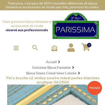
Parissima, c'est plus de 1000 nouvelles références de bijoux
fantaisie et accessoires de mode pas cher, pour tous les styles.
Votre grossiste bijoux fantaisie et
accessoires de mode
réservé aux professionnels
0

Accueil
Grossiste Bijoux Fantaisie
Bijoux Strass Cristal Verre Colorés
Pin's broche x2 smiley sourire métal perles blanches
acrylique 0623510
PROMO